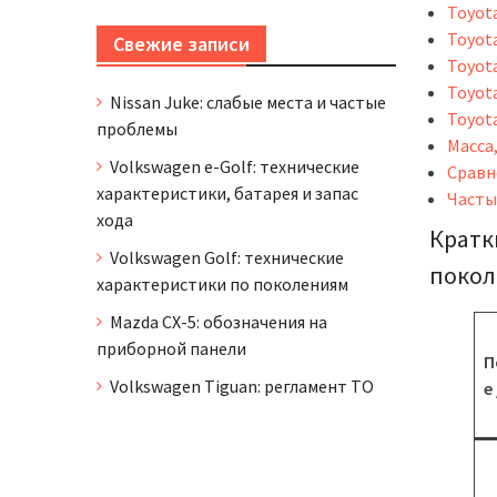
Toyota
Toyota
Свежие записи
Toyota
Toyota
Nissan Juke: слабые места и частые
Toyota
проблемы
Масса
Volkswagen e-Golf: технические
Сравне
характеристики, батарея и запас
Часты
хода
Кратк
Volkswagen Golf: технические
поко
характеристики по поколениям
Mazda CX-5: обозначения на
приборной панели
П
Volkswagen Tiguan: регламент ТО
е