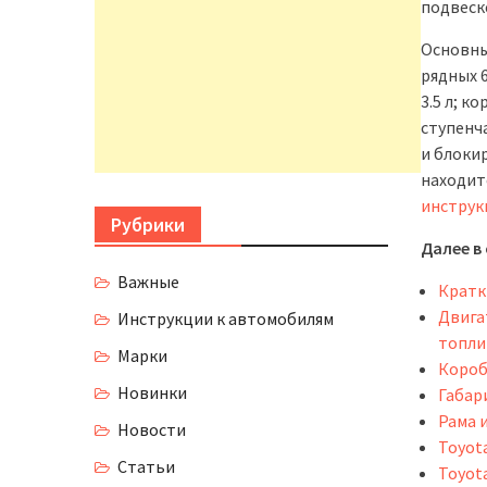
подвеск
Основны
рядных 6
3.5 л; к
ступенч
и блоки
находит
инструкц
Рубрики
Далее в 
Важные
Кратк
Двига
Инструкции к автомобилям
топли
Марки
Короб
Новинки
Габари
Рама 
Новости
Toyota
Статьи
Toyota