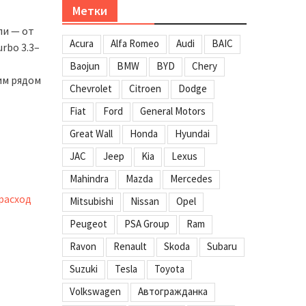
Метки
ли — от
Acura
Alfa Romeo
Audi
BAIC
urbo 3.3–
Baojun
BMW
BYD
Chery
им рядом
Chevrolet
Citroen
Dodge
Fiat
Ford
General Motors
Great Wall
Honda
Hyundai
JAC
Jeep
Kia
Lexus
Mahindra
Mazda
Mercedes
 расход
Mitsubishi
Nissan
Opel
Peugeot
PSA Group
Ram
Ravon
Renault
Skoda
Subaru
Suzuki
Tesla
Toyota
Volkswagen
Автогражданка