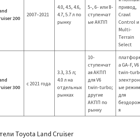
4.0, 4.5, 4.6,
5-, 6- или 8-
привод,
and
2007–2021
4.7, 5.7 л по
ступенчат
Crawl
ruiser 200
рынку
ые АКПП
Control и
Multi-
Terrain
Select
10-
платфор
ступенчат
а GA-F, V6
3.3, 3.5 л;
ая АКПП
twin-turb
and
4.0 л на
для V6
электрон
с 2021 года
ruiser 300
отдельных
twin-turbo;
ые режи
рынках
другие
для
АКПП по
бездоро
рынку
я
тели Toyota Land Cruiser