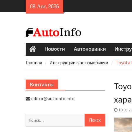
Skip
08 Авг, 2026
to
content
Новости
Автоновинки
Инстру
Главная
Главная
Инструкции к автомобилям
Toyota 
Toyo
Контакты
хара
editor@autoinfo.info
10.05.2
Найти: