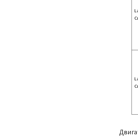
L
C
L
C
Двига