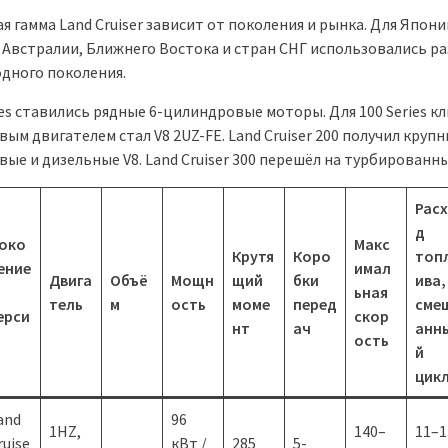
 гамма Land Cruiser зависит от поколения и рынка. Для Япони
 Австралии, Ближнего Востока и стран СНГ использовались р
одного поколения.
ries ставились рядные 6-цилиндровые моторы. Для 100 Series 
ым двигателем стал V8 2UZ-FE. Land Cruiser 200 получил круп
ые и дизельные V8. Land Cruiser 300 перешёл на турбированны
Рас
д
око
Макс
Крутя
Коро
топ
ение
имал
Двига
Объё
Мощн
щий
бки
ива,
ьная
тель
м
ость
моме
перед
сме
ерси
скор
нт
ач
анн
ость
й
цик
and
96
1HZ,
140–
11–1
ruise
кВт /
285
5-