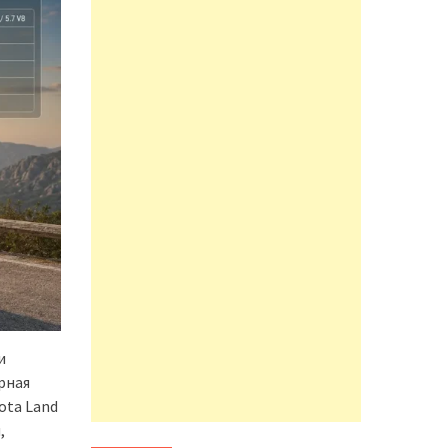
и
арная
ota Land
,