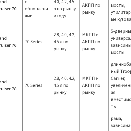
and
с
4.0, 4.2, 4.5
АКПП по
мосты,
ruiser 70
обновлени
л по рынку
рынку
утилитар
ями
и году
ые кузов
5-дверн
2.8, 4.0, 4.2,
МКПП и
and
универса
70 Series
4.5 л по
АКПП по
ruiser 76
зависим
рынку
рынку
мосты
длинноба
ный Troo
2.8, 4.0, 4.2,
МКПП и
Carrier,
and
70 Series
4.5 л по
АКПП по
увеличен
ruiser 78
рынку
рынку
ая
вместим
ть
рама,
зависима