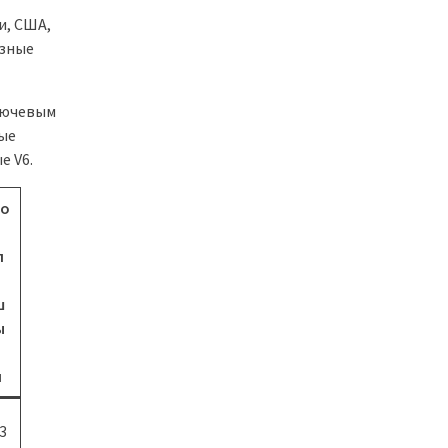
и, США,
азные
ключевым
ные
е V6.
хо
л
ш
ы
л
3