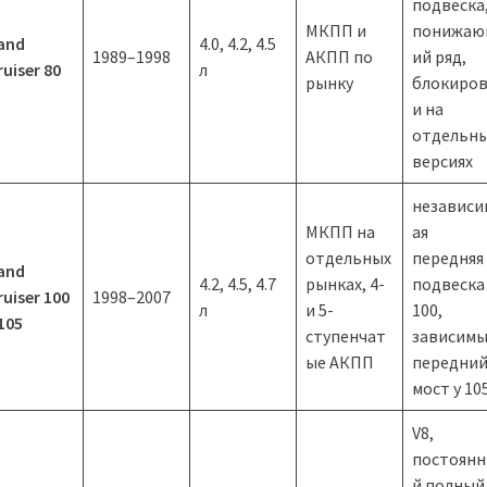
подвеска
МКПП и
понижа
and
4.0, 4.2, 4.5
1989–1998
АКПП по
ий ряд,
ruiser 80
л
рынку
блокиро
и на
отдельн
версиях
независи
МКПП на
ая
отдельных
передняя
and
4.2, 4.5, 4.7
рынках, 4-
подвеска
ruiser 100
1998–2007
л
и 5-
100,
 105
ступенчат
зависим
ые АКПП
передни
мост у 10
V8,
постоян
й полный