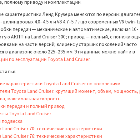
е, полному приводу и комплектации.
е характеристики Ленд Крузера меняются по версии: двигате
-цилиндровых 4.0–4.5 л и V8 4.7–5.7 л до современных V6 twin-t
оробки передач — механические и автоматические, включая 10-
атую АКПП на Land Cruiser 300; привод — полный, с понижающ
ровками на части версий; клиренс у старших поколений часто
ся в диапазоне около 225–235 мм. Эти данные можно найти в
ии по эксплуатации Toyota Land Cruiser
.
статье:
ие характеристики Toyota Land Cruiser по поколениям
тели Toyota Land Cruiser: крутящий момент, объем, мощность,
ва, максимальная скорость
ки передач и полный привод
ты Toyota Land Cruiser
и подвеска
 Land Cruiser 70: технические характеристики
 Land Cruiser 76: технические характеристики