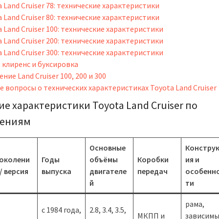
 Land Cruiser 78: технические характеристики
 Land Cruiser 80: технические характеристики
 Land Cruiser 100: технические характеристики
 Land Cruiser 200: технические характеристики
 Land Cruiser 300: технические характеристики
, клиренс и буксировка
ние Land Cruiser 100, 200 и 300
е вопросы о технических характеристиках Toyota Land Cruiser
ие характеристики Toyota Land Cruiser по
лениям
Основные
Констру
околени
Годы
объёмы
Коробки
ия и
 / версия
выпуска
двигателе
передач
особенн
й
ти
рама,
с 1984 года,
2.8, 3.4, 3.5,
МКПП и
зависим