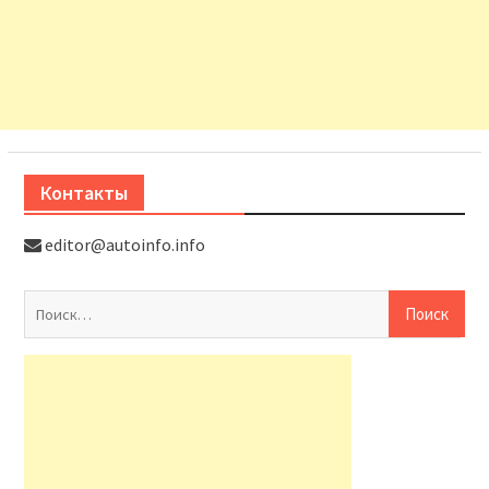
Контакты
editor@autoinfo.info
На