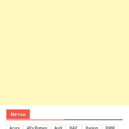
Метки
Acura
Alfa Romeo
Audi
BAIC
Baojun
BMW