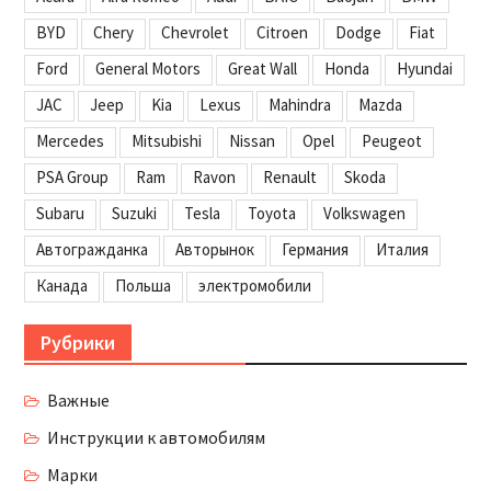
BYD
Chery
Chevrolet
Citroen
Dodge
Fiat
Ford
General Motors
Great Wall
Honda
Hyundai
JAC
Jeep
Kia
Lexus
Mahindra
Mazda
Mercedes
Mitsubishi
Nissan
Opel
Peugeot
PSA Group
Ram
Ravon
Renault
Skoda
Subaru
Suzuki
Tesla
Toyota
Volkswagen
Автогражданка
Авторынок
Германия
Италия
Канада
Польша
электромобили
Рубрики
Важные
Инструкции к автомобилям
Марки