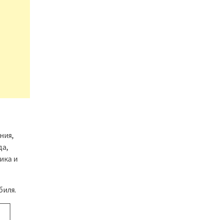
ния,
да,
ика и
биля.