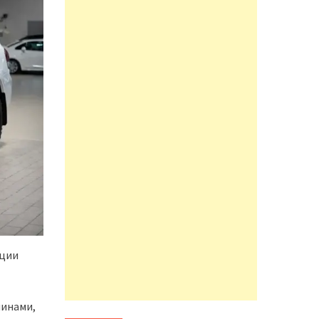
ации
инами,