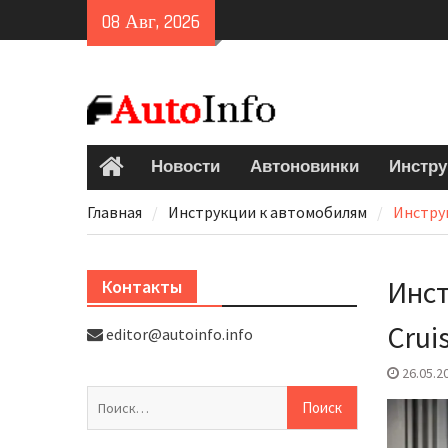
Skip
08 Авг, 2026
to
content
Новости
Автоновинки
Инстру
Главная
Главная
Инструкции к автомобилям
Инструк
Инст
Контакты
Crui
editor@autoinfo.info
26.05.2
Найти: