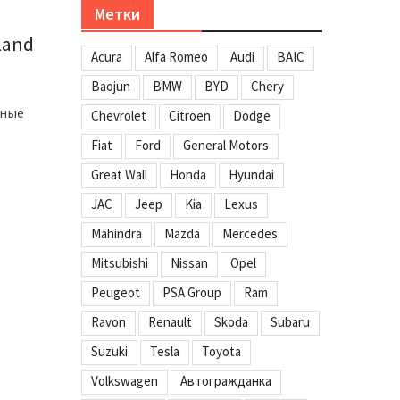
Метки
Land
Acura
Alfa Romeo
Audi
BAIC
Baojun
BMW
BYD
Chery
тные
Chevrolet
Citroen
Dodge
Fiat
Ford
General Motors
Great Wall
Honda
Hyundai
JAC
Jeep
Kia
Lexus
Mahindra
Mazda
Mercedes
Mitsubishi
Nissan
Opel
Peugeot
PSA Group
Ram
Ravon
Renault
Skoda
Subaru
Suzuki
Tesla
Toyota
Volkswagen
Автогражданка