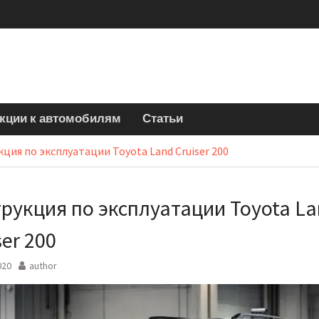
кции к автомобилям
Статьи
ция по эксплуатации Toyota Land Cruiser 200
рукция по эксплуатации Toyota L
ser 200
020
author