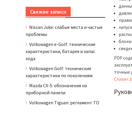
данны
Свежие записи
давле
прави
запус
Nissan Juke: слабые места и частые
распо
проблемы
блоки
Volkswagen e-Golf: технические
сведе
характеристики, батарея и запас
PDF сод
хода
эксплуа
Volkswagen Golf: технические
точные 
характеристики по поколениям
Cruiser 
Mazda CX-5: обозначения на
Руков
приборной панели
Volkswagen Tiguan: регламент ТО