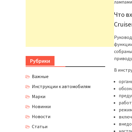
лампами
Что в
Cruise
Руковод
функции
собраны
приводу
Рубрики
В инстр
Важные
орган
Инструкции к автомобилям
обозн
преду
Марки
работ
Новинки
режим
Новости
включ
внедо
Статьи
настр