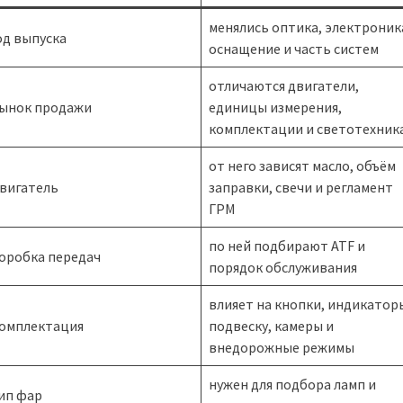
менялись оптика, электроник
од выпуска
оснащение и часть систем
отличаются двигатели,
ынок продажи
единицы измерения,
комплектации и светотехник
от него зависят масло, объём
вигатель
заправки, свечи и регламент
ГРМ
по ней подбирают ATF и
оробка передач
порядок обслуживания
влияет на кнопки, индикатор
омплектация
подвеску, камеры и
внедорожные режимы
нужен для подбора ламп и
ип фар