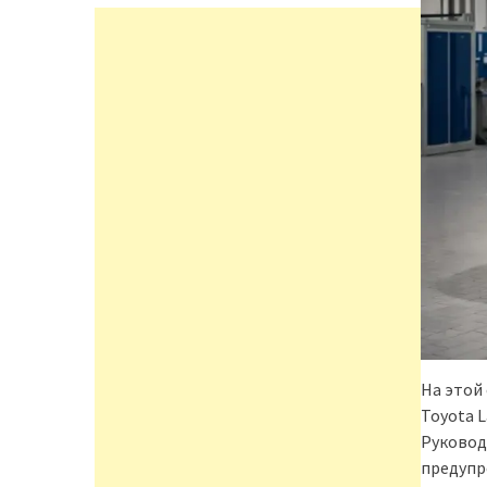
На этой
Toyota L
Руковод
предупр