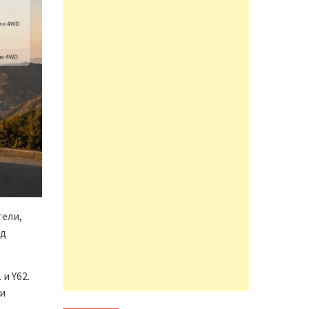
тели,
од
и Y62.
 и