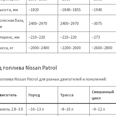
ысота, мм
~1820
~1840–1855
~1940
олесная база,
2400–2970
2400–2970
~3075
м
лиренс, мм
~210–220
~210–220
~273
асса, кг
~2000–2400
~2200–2600
~2600–2800
 топлива Nissan Patrol
оплива Nissan Patrol для разных двигателей и поколений:
Смешанный
вигатель
Город
Трасса
цикл
изель 2.8–3.0
~10–13 л
~8–10 л
~9–12 л