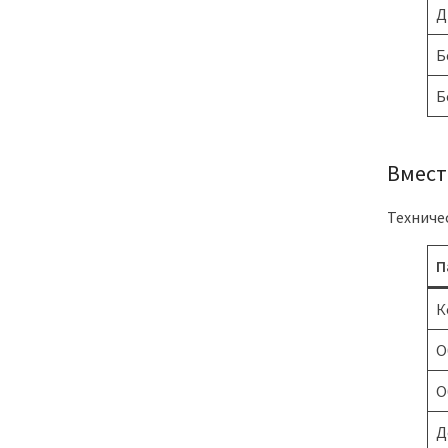
Д
Б
Б
Вмест
Техниче
П
К
О
О
Д