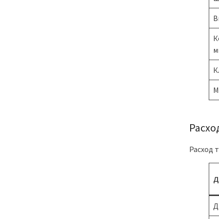
В
К
м
К
М
Расход
Расход т
Д
Д