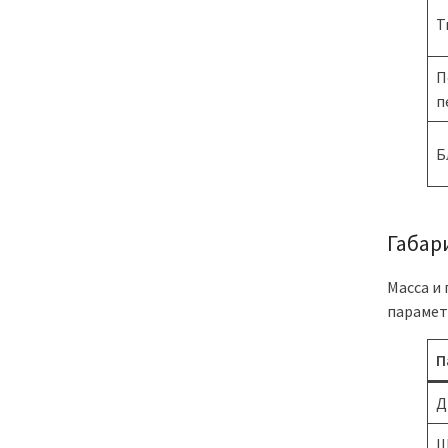
Т
П
п
Б
Габари
Масса и 
парамет
П
Д
Ш