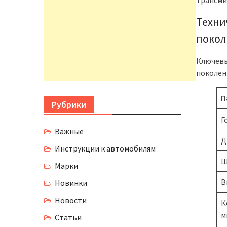
Техни
поко
Ключевы
поколени
П
Рубрики
Г
Важные
Д
Инструкции к автомобилям
Ш
Марки
В
Новинки
Новости
К
м
Статьи