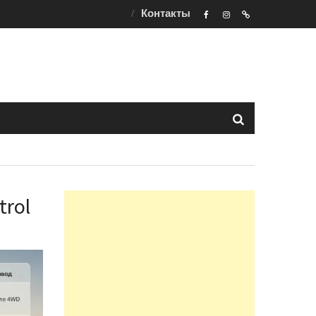
Контакты
F
ins
t
trol