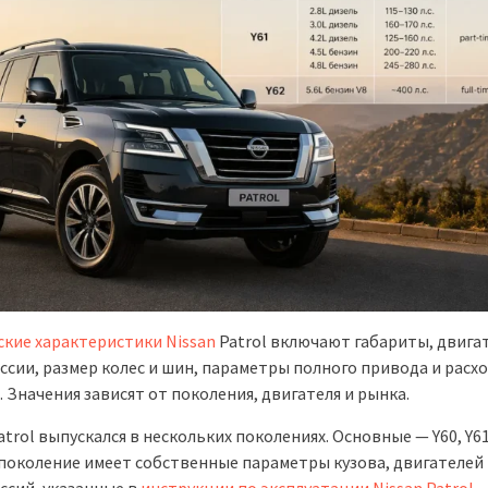
ские характеристики Nissan
Patrol включают габариты, двига
ссии, размер колес и шин, параметры полного привода и расх
 Значения зависят от поколения, двигателя и рынка.
atrol выпускался в нескольких поколениях. Основные — Y60, Y61 
поколение имеет собственные параметры кузова, двигателей
ссий, указанные в
инструкции по эксплуатации Nissan Patrol
.