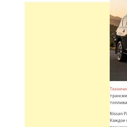
Техниче
трансми
топлива.
Nissan P
Каждое 
трансми