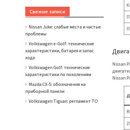
К
Свежие записи
П
Nissan Juke: слабые места и частые
П
проблемы
Volkswagen e-Golf: технические
Двигат
характеристики, батарея и запас
хода
Nissan 
Volkswagen Golf: технические
двигате
характеристики по поколениям
Nissan P
Mazda CX-5: обозначения на
приборной панели
Д
Volkswagen Tiguan: регламент ТО
R
Z