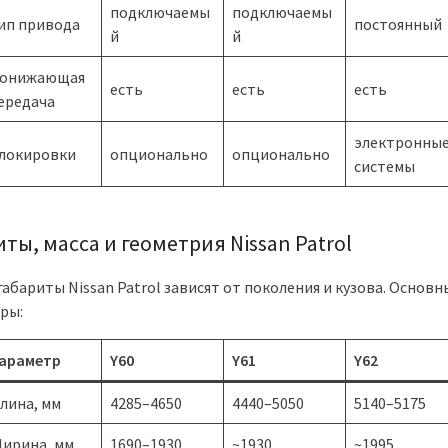
подключаемы
подключаемы
ип привода
постоянный
й
й
онижающая
есть
есть
есть
ередача
электронны
локировки
опционально
опционально
системы
ты, масса и геометрия Nissan Patrol
габариты Nissan Patrol зависят от поколения и кузова. Основн
ры:
араметр
Y60
Y61
Y62
лина, мм
4285–4650
4440–5050
5140–5175
ирина, мм
1690–1930
~1930
~1995