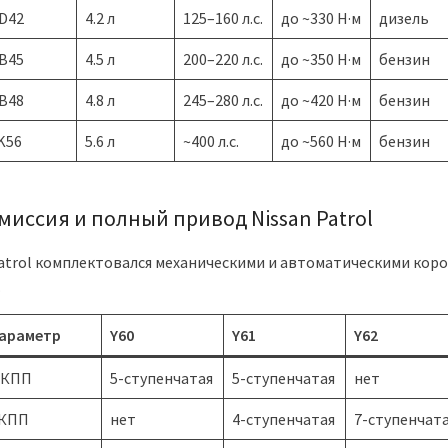
D42
4.2 л
125–160 л.с.
до ~330 Н·м
дизель
B45
4.5 л
200–220 л.с.
до ~350 Н·м
бензин
B48
4.8 л
245–280 л.с.
до ~420 Н·м
бензин
K56
5.6 л
~400 л.с.
до ~560 Н·м
бензин
миссия и полный привод Nissan Patrol
Patrol комплектовался механическими и автоматическими кор
.
араметр
Y60
Y61
Y62
КПП
5-ступенчатая
5-ступенчатая
нет
КПП
нет
4-ступенчатая
7-ступенчат