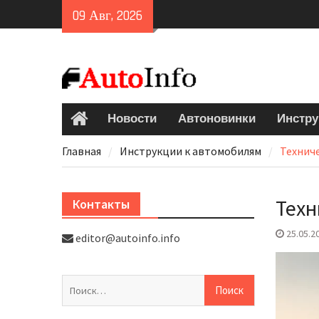
Skip
09 Авг, 2026
to
content
Новости
Автоновинки
Инстру
Главная
Главная
Инструкции к автомобилям
Техниче
Техн
Контакты
25.05.2
editor@autoinfo.info
Найти: