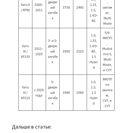
дверн
,
Yaris II
2005–
1.33,
ый
3750
2460
автом
/ XP90
2011
1.5,
хэтчбе
ат,
1.4 D-
к
Multi
4D
Mode
5/6-
1.0,
МКПП
3- и 5-
1.33,
,
Yaris
дверн
1.4 D-
2011–
Multid
III /
ый
3950
2510
4D,
2020
rive S,
XP130
хэтчбе
1.5
Multi
к
Hybri
Mode,
d
e-CVT
МКПП
5-
1.0,
по
Yaris
дверн
1.5,
с 2020
рынка
IV /
ый
3940
2560
1.5
года
м,
XP210
хэтчбе
Hybri
CVT, e-
к
d
CVT
Дальше в статье: