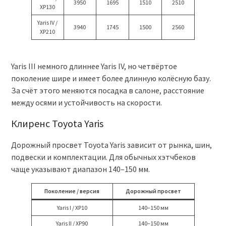
3950
1695
1510
2510
XP130
Yaris IV /
3940
1745
1500
2560
XP210
Yaris III немного длиннее Yaris IV, но четвёртое
поколение шире и имеет более длинную колёсную базу.
За счёт этого меняются посадка в салоне, расстояние
между осями и устойчивость на скорости.
Клиренс Toyota Yaris
Дорожный просвет Toyota Yaris зависит от рынка, шин,
подвески и комплектации. Для обычных хэтчбеков
чаще указывают диапазон 140–150 мм.
Поколение / версия
Дорожный просвет
Yaris I / XP10
140–150 мм
Yaris II / XP90
140–150 мм