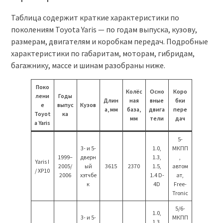
Таблица содержит краткие характеристики по
поколениям Toyota Yaris — по годам выпуска, кузову,
размерам, двигателям и коробкам передач. Подробные
характеристики по габаритам, моторам, гибридам,
багажнику, массе и шинам разобраны ниже.
Поко
Колёс
Осно
Коро
лени
Годы
Длин
ная
вные
бки
е
выпус
Кузов
а, мм
база,
двига
пере
Toyot
ка
мм
тели
дач
a Yaris
5-
3- и 5-
1.0,
МКПП
1999–
дверн
1.3,
,
Yaris I
2005/
ый
3615
2370
1.5,
автом
/ XP10
2006
хэтчбе
1.4 D-
ат,
к
4D
Free-
Tronic
5/6-
1.0,
3- и 5-
МКПП
1.3,