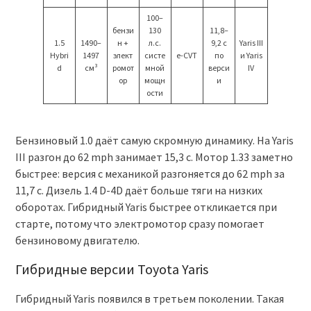
100–
бензи
130
11,8–
1.5
1490–
н +
л.с.
9,2 с
Yaris III
Hybri
1497
элект
систе
e-CVT
по
и Yaris
d
см³
ромот
мной
верси
IV
ор
мощн
и
ости
Бензиновый 1.0 даёт самую скромную динамику. На Yaris
III разгон до 62 mph занимает 15,3 с. Мотор 1.33 заметно
быстрее: версия с механикой разгоняется до 62 mph за
11,7 с. Дизель 1.4 D-4D даёт больше тяги на низких
оборотах. Гибридный Yaris быстрее откликается при
старте, потому что электромотор сразу помогает
бензиновому двигателю.
Гибридные версии Toyota Yaris
Гибридный Yaris появился в третьем поколении. Такая