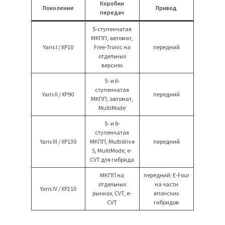
Коробки
Поколение
Привод
передач
5-ступенчатая
МКПП, автомат,
Yaris I / XP10
Free-Tronic на
передний
отдельных
версиях
5- и 6-
ступенчатая
Yaris II / XP90
передний
МКПП, автомат,
MultiMode
5- и 6-
ступенчатая
Yaris III / XP130
МКПП, Multidrive
передний
S, MultiMode, e-
CVT для гибрида
МКПП на
передний; E-Four
отдельных
на части
Yaris IV / XP210
рынках, CVT, e-
японских
CVT
гибридов