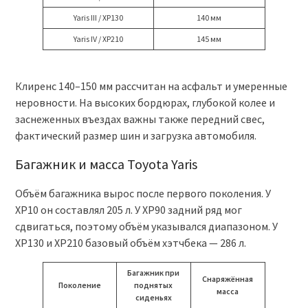
Yaris III / XP130
140 мм
Yaris IV / XP210
145 мм
Клиренс 140–150 мм рассчитан на асфальт и умеренные
неровности. На высоких бордюрах, глубокой колее и
заснеженных въездах важны также передний свес,
фактический размер шин и загрузка автомобиля.
Багажник и масса Toyota Yaris
Объём багажника вырос после первого поколения. У
XP10 он составлял 205 л. У XP90 задний ряд мог
сдвигаться, поэтому объём указывался диапазоном. У
XP130 и XP210 базовый объём хэтчбека — 286 л.
Багажник при
Снаряжённая
Поколение
поднятых
масса
сиденьях