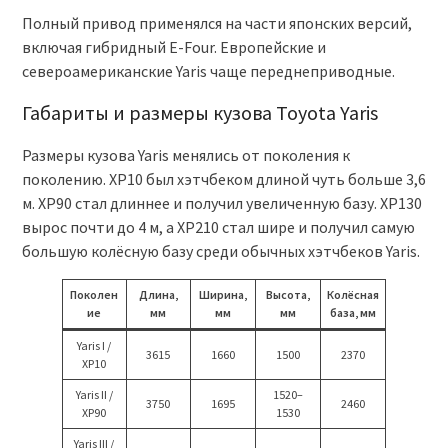
Полный привод применялся на части японских версий,
включая гибридный E-Four. Европейские и
североамериканские Yaris чаще переднеприводные.
Габариты и размеры кузова Toyota Yaris
Размеры кузова Yaris менялись от поколения к
поколению. XP10 был хэтчбеком длиной чуть больше 3,6
м. XP90 стал длиннее и получил увеличенную базу. XP130
вырос почти до 4 м, а XP210 стал шире и получил самую
большую колёсную базу среди обычных хэтчбеков Yaris.
Поколен
Длина,
Ширина,
Высота,
Колёсная
ие
мм
мм
мм
база, мм
Yaris I /
3615
1660
1500
2370
XP10
Yaris II /
1520–
3750
1695
2460
XP90
1530
Yaris III /