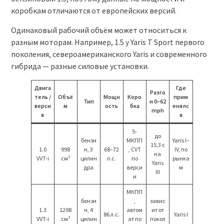
коробкам отличаются от европейских версий.
Одинаковый рабочий объём может относиться к
разным моторам. Например, 1.5 у Yaris T Sport первого
поколения, североамериканского Yaris и современного
гибрида — разные силовые установки.
Двига
Где
Разго
тель /
Объё
Мощн
Коро
прим
Тип
н 0–62
верси
м
ость
бка
енялс
mph
я
я
5-
до
бензи
МКПП
Yaris I–
15,3 с
1.0
998
н, 3
68–72
, CVT
IV, по
на
VVT-i
см³
цилин
л.с.
по
рынка
Yaris
дра
верси
м
III
и
МКПП
бензи
,
завис
1.3
1298
н, 4
автом
ит от
86 л.с.
Yaris I
VVT-i
см³
цилин
ат по
покол