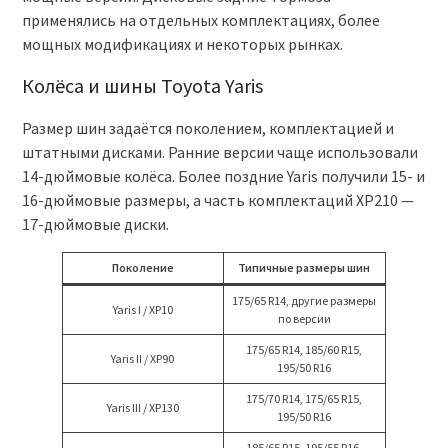
применялись на отдельных комплектациях, более
мощных модификациях и некоторых рынках.
Колёса и шины Toyota Yaris
Размер шин задаётся поколением, комплектацией и
штатными дисками. Ранние версии чаще использовали
14-дюймовые колёса. Более поздние Yaris получили 15- и
16-дюймовые размеры, а часть комплектаций XP210 —
17-дюймовые диски.
Поколение
Типичные размеры шин
175/65 R14, другие размеры
Yaris I / XP10
по версии
175/65 R14, 185/60 R15,
Yaris II / XP90
195/50 R16
175/70 R14, 175/65 R15,
Yaris III / XP130
195/50 R16
185/65 R15, 195/55 R16,