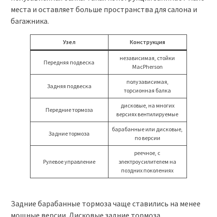
места и оставляет больше пространства для салона и
багажника.
Узел
Конструкция
независимая, стойки
Передняя подвеска
MacPherson
полузависимая,
Задняя подвеска
торсионная балка
дисковые, на многих
Передние тормоза
версиях вентилируемые
барабанные или дисковые,
Задние тормоза
по версии
реечное, с
Рулевое управление
электроусилителем на
поздних поколениях
Задние барабанные тормоза чаще ставились на менее
мощные версии. Дисковые задние тормоза