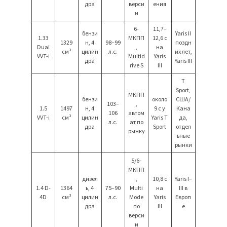
дра
верси
ения
и
6-
11,7–
бензи
Yaris II
1.33
МКПП
12,6 с
1329
н, 4
98–99
поздн
Dual
,
на
см³
цилин
л.с.
их лет,
VVT-i
Multid
Yaris
дра
Yaris III
rive S
III
T
Sport,
МКПП
бензи
около
США/
103–
,
1.5
1497
н, 4
9 с у
Кана
106
автом
VVT-i
см³
цилин
Yaris T
да,
л.с.
ат по
дра
Sport
отдел
рынку
ьные
рынки
5/6-
МКПП
дизел
,
10,8 с
Yaris I–
1.4 D-
1364
ь, 4
75–90
Multi
на
III в
4D
см³
цилин
л.с.
Mode
Yaris
Европ
дра
по
III
е
верси
и