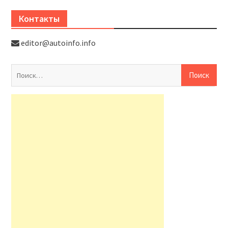
Контакты
editor@autoinfo.info
На