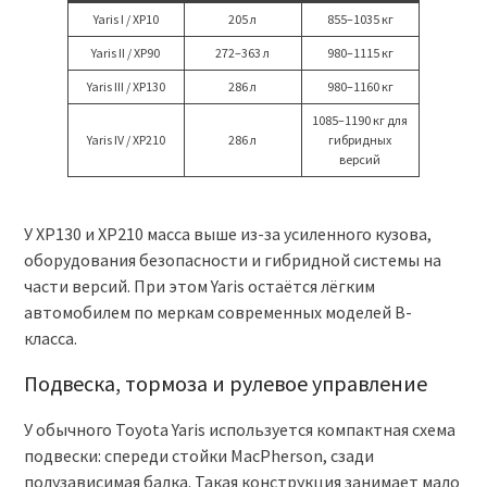
Yaris I / XP10
205 л
855–1035 кг
Yaris II / XP90
272–363 л
980–1115 кг
Yaris III / XP130
286 л
980–1160 кг
1085–1190 кг для
Yaris IV / XP210
286 л
гибридных
версий
У XP130 и XP210 масса выше из-за усиленного кузова,
оборудования безопасности и гибридной системы на
части версий. При этом Yaris остаётся лёгким
автомобилем по меркам современных моделей B-
класса.
Подвеска, тормоза и рулевое управление
У обычного Toyota Yaris используется компактная схема
подвески: спереди стойки MacPherson, сзади
полузависимая балка. Такая конструкция занимает мало