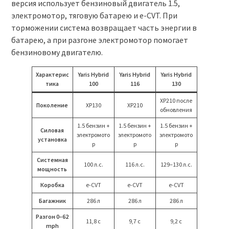
версия использует бензиновый двигатель 1.5,
электромотор, тяговую батарею и e-CVT. При
торможении система возвращает часть энергии в
батарею, а при разгоне электромотор помогает
бензиновому двигателю.
Характерис
Yaris Hybrid
Yaris Hybrid
Yaris Hybrid
тика
100
116
130
XP210 после
Поколение
XP130
XP210
обновления
1.5 бензин +
1.5 бензин +
1.5 бензин +
Силовая
электромото
электромото
электромото
установка
р
р
р
Системная
100 л.с.
116 л.с.
129–130 л.с.
мощность
Коробка
e-CVT
e-CVT
e-CVT
Багажник
286 л
286 л
286 л
Разгон 0–62
11,8 с
9,7 с
9,2 с
mph