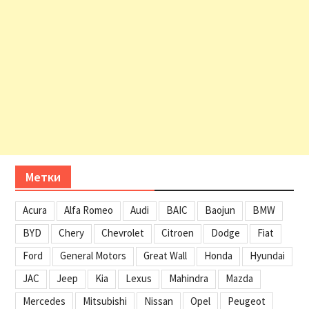
Метки
Acura
Alfa Romeo
Audi
BAIC
Baojun
BMW
BYD
Chery
Chevrolet
Citroen
Dodge
Fiat
Ford
General Motors
Great Wall
Honda
Hyundai
JAC
Jeep
Kia
Lexus
Mahindra
Mazda
Mercedes
Mitsubishi
Nissan
Opel
Peugeot