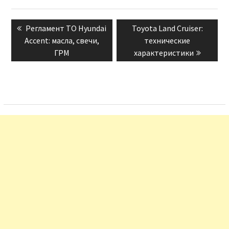
Навигация
Previous
Next
Регламент ТО Hyundai
Toyota Land Cruiser:
по
post:
post:
Accent: масла, свечи,
технические
записям
ГРМ
характеристики