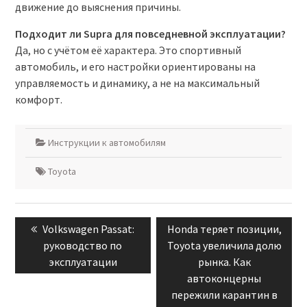
движение до выяснения причины.
Подходит ли Supra для повседневной эксплуатации?
Да, но с учётом её характера. Это спортивный
автомобиль, и его настройки ориентированы на
управляемость и динамику, а не на максимальный
комфорт.
Инструкции к автомобилям
Toyota
Навигация
Previous
Next
Volkswagen Passat:
Honda теряет позиции,
по
post:
post:
руководство по
Toyota увеличила долю
записям
эксплуатации
рынка. Как
автоконцерны
пережили карантин в