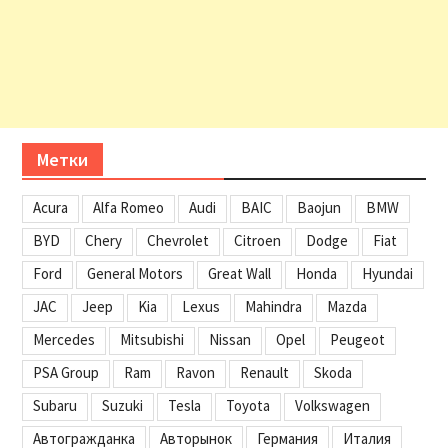
Метки
Acura
Alfa Romeo
Audi
BAIC
Baojun
BMW
BYD
Chery
Chevrolet
Citroen
Dodge
Fiat
Ford
General Motors
Great Wall
Honda
Hyundai
JAC
Jeep
Kia
Lexus
Mahindra
Mazda
Mercedes
Mitsubishi
Nissan
Opel
Peugeot
PSA Group
Ram
Ravon
Renault
Skoda
Subaru
Suzuki
Tesla
Toyota
Volkswagen
Автогражданка
Авторынок
Германия
Италия