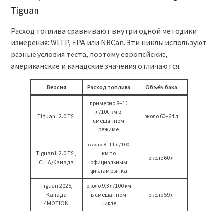
Tiguan
Расход топлива сравнивают внутри одной методики
измерения: WLTP, EPA или NRCan. Эти циклы используют
разные условия теста, поэтому европейские,
американские и канадские значения отличаются.
Версия
Расход топлива
Объём бака
примерно 8–12
л/100 км в
Tiguan I 2.0 TSI
около 60–64 л
смешанном
режиме
около 8–11 л/100
Tiguan II 2.0 TSI,
км по
около 60 л
США/Канада
официальным
циклам рынка
Tiguan 2025,
около 9,3 л/100 км
Канада
в смешанном
около 59 л
4MOTION
цикле