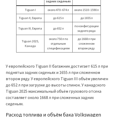
задних сиденьях
Tiguan I
около 470–674 л
около 1510–1590 л
Tiguan II, Европа
до 615 л
до 1655 л
по конфигурации
Tiguan III, Европа
до 652 л
заднего ряда
около 750 л по
до 1668 л при
Tiguan 2025,
отдельным
сложенном
Канада
спецификациям
втором ряду
У европейского Tiguan II багажник достигает 615 л при
поднятых задних сиденьях и 1655 л при сложенном
втором ряду. У европейского Tiguan III объём увеличен
до 652 л при загрузке до высоты спинок. У канадского
Tiguan 2025 максимальный объём грузового отсека
составляет около 1668 л при сложенных задних
сиденьях.
Расход топлива и объём бака Volkswagen