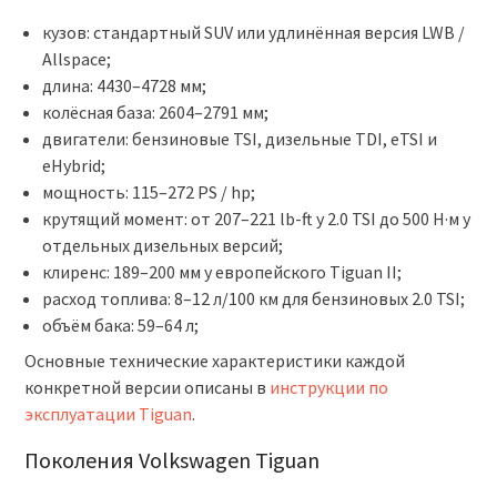
кузов: стандартный SUV или удлинённая версия LWB /
Allspace;
длина: 4430–4728 мм;
колёсная база: 2604–2791 мм;
двигатели: бензиновые TSI, дизельные TDI, eTSI и
eHybrid;
мощность: 115–272 PS / hp;
крутящий момент: от 207–221 lb-ft у 2.0 TSI до 500 Н·м у
отдельных дизельных версий;
клиренс: 189–200 мм у европейского Tiguan II;
расход топлива: 8–12 л/100 км для бензиновых 2.0 TSI;
объём бака: 59–64 л;
Основные технические характеристики каждой
конкретной версии описаны в
инструкции по
эксплуатации Tiguan
.
Поколения Volkswagen Tiguan