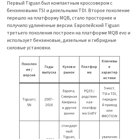
Первый Tiguan был компактным кроссовером с
бензиновыми TSI и дизельными TDI. Второе поколение
перешло на платформу MQB, стало просторнее и
получило удлинённые версии. Европейский Tiguan
третьего поколения построен на платформе MQB evo и
использует бензиновые, дизельные и гибридные
силовые установки.
Ключевы
Поколен
Годы
Кузов и
Платфор
е
ие /
выпуска
рынок
ма
характер
версия
истики
5 мест,
Европа,
PQ35 /
TSI и TDI,
Северная
родствен
Tiguan I,
2007–
передни
Америка
ная
5N
2016
й привод
и другие
платфор
или
рынки
ма Golf V
4MOTION
стандарт
ный
Tiguan,
увеличен