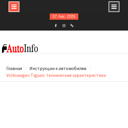
Skip
07 Авг, 2026
to
content
F
ins
t
Главная
Инструкции к автомобилям
Volkswagen Tiguan: технические характеристики