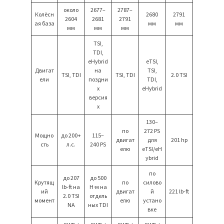
около
2677–
2787–
Колёсн
2680
2791
2604
2681
2791
ая база
мм
мм
мм
мм
мм
TSI,
TDI,
eHybrid
eTSI,
Двигат
на
TSI,
TSI, TDI
TSI, TDI
2.0 TSI
ели
поздни
TDI,
х
eHybrid
версия
х
130–
по
272 PS
Мощно
до 200+
115–
двигат
для
201 hp
сть
л.с.
240 PS
елю
eTSI/eH
ybrid
по
до 207
до 500
Крутящ
по
силово
lb-ft на
Н·м на
ий
двигат
й
221 lb-ft
2.0 TSI
отдель
момент
елю
устано
NA
ных TDI
вке