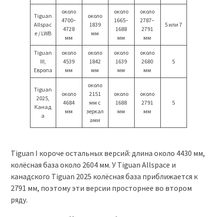
около
около
около
Tiguan
около
4700–
1665–
2787–
Allspac
1839
5 или 7
4728
1688
2791
e / LWB
мм
мм
мм
мм
Tiguan
около
около
около
около
III,
4539
1842
1639
2680
5
Европа
мм
мм
мм
мм
около
Tiguan
около
2151
около
около
2025,
4684
мм с
1688
2791
5
Канад
мм
зеркал
мм
мм
а
ами
Tiguan I короче остальных версий: длина около 4430 мм,
колёсная база около 2604 мм. У Tiguan Allspace и
канадского Tiguan 2025 колёсная база приближается к
2791 мм, поэтому эти версии просторнее во втором
ряду.