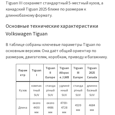
Tiguan III сохраняет стандартный 5-местный кузов, а
канадский Tiguan 2025 ближе по размерам к
длиннобазному формату.
Основные технические характеристики
Volkswagen Tiguan
В таблице собраны ключевые параметры Tiguan по
основным версиям. Она даёт общий ориентир по
размерам, двигателям, коробкам, приводу и багажнику.
Tiguan
Tiguan
Tiguan
Tiguan
Парам
Tiguan
II
Allspac
III
2025
етр
I
Europe
e / LWB
Europe
Canada
компак
станда
удлинё
станда
длинно
Кузов
тный
ртный
нный
ртный
базный
SUV
SUV
SUV
SUV
SUV
около
около
4700–
4539
4684
Длина
4430
4486
4728
мм
мм
мм
мм
мм