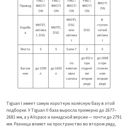
FWD /
FWD /
FWD /
FWD /
4MOTI
Привод
4MOTI
4MOTI
4MOTI
4MOTI
ON
ON
ON
ON
ON
МКПП,
8-
МКПП,
DSG
ступен
Коробк
МКПП,
автома
или
DSG
чатый
а
DSG
т, DSG
автома
автома
т
т
Места
5
5
5 или 7
5
5
до 652 л
до 1668
по
при
л при
Багаж
до 1590
до 1655
компон
поднят
сложен
ник
л
л
овке
ом
ном
салона
втором
втором
ряде
ряде
Tiguan I имеет самую короткую колёсную базу в этой
подборке. У Tiguan II база выросла примерно до 2677–
2681 мм, а у Allspace и канадской версии — почти до 2791
мм. Разница влияет на пространство во втором ряду,