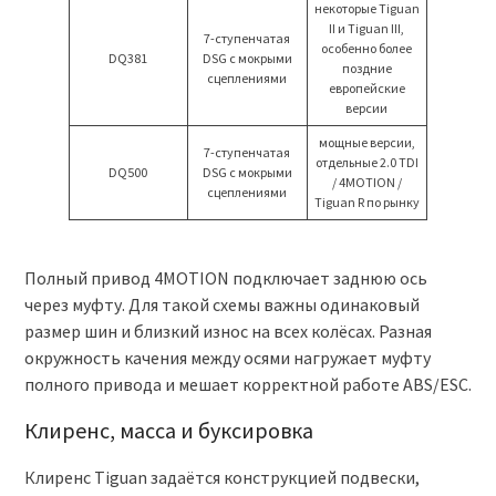
некоторые Tiguan
II и Tiguan III,
7-ступенчатая
особенно более
DQ381
DSG с мокрыми
поздние
сцеплениями
европейские
версии
мощные версии,
7-ступенчатая
отдельные 2.0 TDI
DQ500
DSG с мокрыми
/ 4MOTION /
сцеплениями
Tiguan R по рынку
Полный привод 4MOTION подключает заднюю ось
через муфту. Для такой схемы важны одинаковый
размер шин и близкий износ на всех колёсах. Разная
окружность качения между осями нагружает муфту
полного привода и мешает корректной работе ABS/ESC.
Клиренс, масса и буксировка
Клиренс Tiguan задаётся конструкцией подвески,