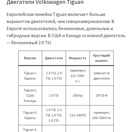
Двигатели Volkswagen Tiguan
Европейская линейка Tiguan включает больше
вариантов двигателей, чем североамериканская. В
Европе использовались бензиновые, дизельные и
гибридные версии. В США и Канаде основной двигатель
— бензиновый 2.0 TSI.
Крутящий
Версия
Двигатели
Мощность
момент
примерно
Tiguan I,
1.4 TSI, 2.0
зависит от
122–200+
Европа
TSI, 2.0 TDI
двигателя
л.с.
Tiguan I,
США/
2.0 TSI
200 hp
207 lb-ft
Канада
1.4 TSI, 1.5
Tiguan II,
примерно
TSI, 2.0 TSI,
115–240 PS
Европа
200–500 Н·м
2.0 TDI
Tiguan II,