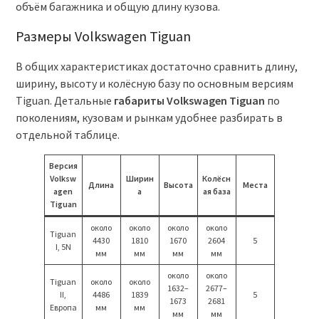
объём багажника и общую длину кузова.
Размеры Volkswagen Tiguan
В общих характеристиках достаточно сравнить длину,
ширину, высоту и колёсную базу по основным версиям
Tiguan. Детальные
габариты Volkswagen Tiguan
по
поколениям, кузовам и рынкам удобнее разбирать в
отдельной таблице.
Версия
Volksw
Ширин
Колёсн
Длина
Высота
Места
agen
а
ая база
Tiguan
около
около
около
около
Tiguan
4430
1810
1670
2604
5
I, 5N
мм
мм
мм
мм
около
около
Tiguan
около
около
1632–
2677–
II,
4486
1839
5
1673
2681
Европа
мм
мм
мм
мм