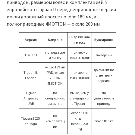
приводом, размером колёс и комплектацией. У
европейского Tiguan II переднеприводные версии
имели дорожный просвет около 189 мм, а
полноприводные 4MOTION — около 200 мм.
Снаряжённа
Версия
Клиренс
Буксировка
я масса
по подвеске
примерно
Tiguan I
по версии
и рынку
1540–1700 кг
около 189 мм
до 2500 кг на
Tiguan II,
FWD, около
примерно
отдельных
Европа
200 мм
1500–1800 кг
версиях
4MOTION
Tiguan
по
выше, чем у
по
Allspace /
спецификац
стандартног
двигателю и
LWB
ии рынка
о Tiguan II
приводу
около 1728
по
Tiguan 2025,
кг для
комплектац
около 816 кг
Канада
версии 2.0
ии
TSI