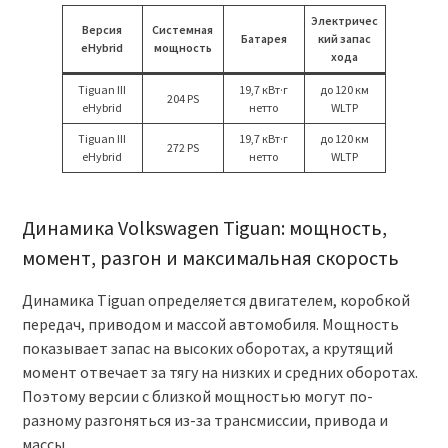
Электричес
Версия
Системная
Батарея
кий запас
eHybrid
мощность
хода
Tiguan III
19,7 кВт·г
до 120 км
204 PS
eHybrid
нетто
WLTP
Tiguan III
19,7 кВт·г
до 120 км
272 PS
eHybrid
нетто
WLTP
Динамика Volkswagen Tiguan: мощность,
момент, разгон и максимальная скорость
Динамика Tiguan определяется двигателем, коробкой
передач, приводом и массой автомобиля. Мощность
показывает запас на высоких оборотах, а крутящий
момент отвечает за тягу на низких и средних оборотах.
Поэтому версии с близкой мощностью могут по-
разному разгоняться из-за трансмиссии, привода и
массы.