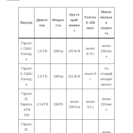
Макси
Крутя
Разгон
мальна
Двигат
Мощно
щий
Версия
0–100
я
ель
сть
момен
км/ч
скорос
т
ть
Tiguan
около
I, США/
около
2.0 TSI
200 hp
207 lb-ft
200 км/
Канад
8–9 с
ч
а
Tiguan
по
II, США/
около 9
специф
2.0 TSI
184 hp
221 lb-ft
Канад
с
икации
а
рынка
Tiguan
III,
около
около
около
Европа
1.5 eTSI
150 PS
210 км/
250 Н·м
9,1 с
, eTSI
ч
150
Tiguan
III,
около