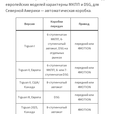
европейских моделей характерны МКПП и DSG, для
Северной Америки — автоматическая коробка.
Коробки
Версия
Привод
передач
6-ступенчатая
МКПП, 6-
ступенчатый
передний или
Tiguan I
автомат, DSG на
4MOTION
отдельных
рынках
6-ступенчатая
передний или
Tiguan II, Европа
МКПП, 6- или 7-
4MOTION
ступенчатая DSG
Tiguan II, США/
8-ступенчатый
передний или
Канада
автомат
4MOTION
передний или
Tiguan III, Европа
DSG
4MOTION
Tiguan 2025,
8-ступенчатый
4MOTION
Канада
автомат