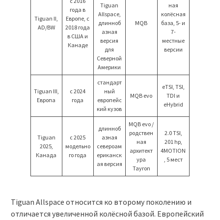
с 2016
Tiguan
ная
года в
Allspace,
колёсная
Tiguan II,
Европе, с
длинноб
MQB
база, 5- и
AD/BW
2018 года
азная
7-
в США и
версия
местные
Канаде
для
версии
Северной
Америки
стандарт
eTSI, TSI,
Tiguan III,
с 2024
ный
MQB evo
TDI и
Европа
года
европейс
eHybrid
кий кузов
MQB evo /
длинноб
родствен
2.0 TSI,
Tiguan
с 2025
азная
ная
201 hp,
2025,
модельно
североам
архитект
4MOTION
Канада
го года
ериканск
ура
, 5 мест
ая версия
Tayron
Tiguan Allspace относится ко второму поколению и
отличается увеличенной колёсной базой. Европейский