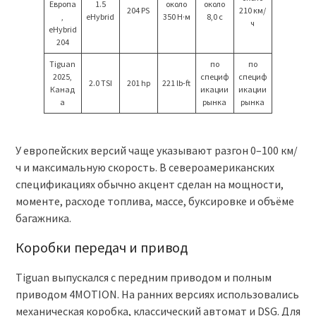
Европа
1.5
около
около
204 PS
210 км/
,
eHybrid
350 Н·м
8,0 с
ч
eHybrid
204
Tiguan
по
по
2025,
специф
специф
2.0 TSI
201 hp
221 lb-ft
Канад
икации
икации
а
рынка
рынка
У европейских версий чаще указывают разгон 0–100 км/
ч и максимальную скорость. В североамериканских
спецификациях обычно акцент сделан на мощности,
моменте, расходе топлива, массе, буксировке и объёме
багажника.
Коробки передач и привод
Tiguan выпускался с передним приводом и полным
приводом 4MOTION. На ранних версиях использовались
механическая коробка, классический автомат и DSG. Для