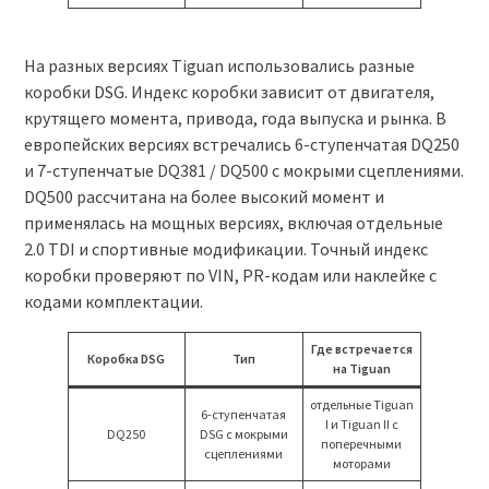
На разных версиях Tiguan использовались разные
коробки DSG. Индекс коробки зависит от двигателя,
крутящего момента, привода, года выпуска и рынка. В
европейских версиях встречались 6-ступенчатая DQ250
и 7-ступенчатые DQ381 / DQ500 с мокрыми сцеплениями.
DQ500 рассчитана на более высокий момент и
применялась на мощных версиях, включая отдельные
2.0 TDI и спортивные модификации. Точный индекс
коробки проверяют по VIN, PR-кодам или наклейке с
кодами комплектации.
Где встречается
Коробка DSG
Тип
на Tiguan
отдельные Tiguan
6-ступенчатая
I и Tiguan II с
DQ250
DSG с мокрыми
поперечными
сцеплениями
моторами