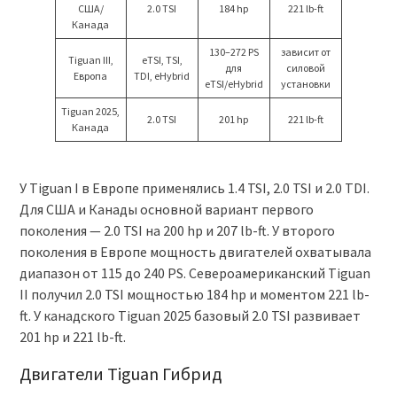
США/
2.0 TSI
184 hp
221 lb-ft
Канада
130–272 PS
зависит от
Tiguan III,
eTSI, TSI,
для
силовой
Европа
TDI, eHybrid
eTSI/eHybrid
установки
Tiguan 2025,
2.0 TSI
201 hp
221 lb-ft
Канада
У Tiguan I в Европе применялись 1.4 TSI, 2.0 TSI и 2.0 TDI.
Для США и Канады основной вариант первого
поколения — 2.0 TSI на 200 hp и 207 lb-ft. У второго
поколения в Европе мощность двигателей охватывала
диапазон от 115 до 240 PS. Североамериканский Tiguan
II получил 2.0 TSI мощностью 184 hp и моментом 221 lb-
ft. У канадского Tiguan 2025 базовый 2.0 TSI развивает
201 hp и 221 lb-ft.
Двигатели Tiguan Гибрид