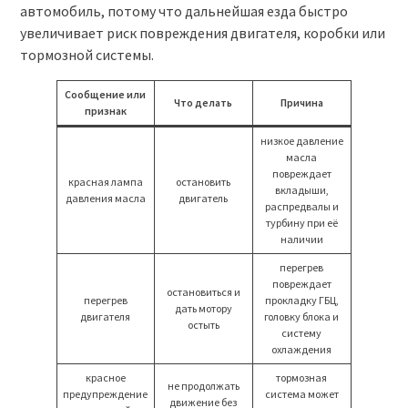
автомобиль, потому что дальнейшая езда быстро
увеличивает риск повреждения двигателя, коробки или
тормозной системы.
Сообщение или
Что делать
Причина
признак
низкое давление
масла
повреждает
красная лампа
остановить
вкладыши,
давления масла
двигатель
распредвалы и
турбину при её
наличии
перегрев
повреждает
остановиться и
перегрев
прокладку ГБЦ,
дать мотору
двигателя
головку блока и
остыть
систему
охлаждения
красное
тормозная
не продолжать
предупреждение
система может
движение без