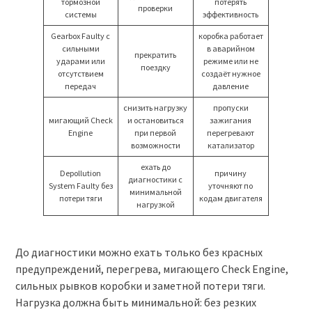
тормозной
потерять
проверки
системы
эффективность
Gearbox Faulty с
коробка работает
сильными
в аварийном
прекратить
ударами или
режиме или не
поездку
отсутствием
создаёт нужное
передач
давление
снизить нагрузку
пропуски
мигающий Check
и остановиться
зажигания
Engine
при первой
перегревают
возможности
катализатор
ехать до
Depollution
причину
диагностики с
System Faulty без
уточняют по
минимальной
потери тяги
кодам двигателя
нагрузкой
До диагностики можно ехать только без красных
предупреждений, перегрева, мигающего Check Engine,
сильных рывков коробки и заметной потери тяги.
Нагрузка должна быть минимальной: без резких