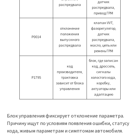
датчик
распредвала
распредвала,
привод ГРМ
клапан VVT,
отклонение
фазорегулятор,
положения
датчик
P0014
выпускного
распредвала,
распредвала
масло, цепь или
ремень ГРМ
блок, где записан
код
код, дроссель,
производителя,
сигналы
P1795
трактовка
холостого хода,
зависит от блока
коробку,
управления
актуаторы или
адаптацию
Блок управления фиксирует отклонение параметра.
Причину ищут по условиям появления ошибки, статусу
кода, живым параметрам и симптомам автомобиля.