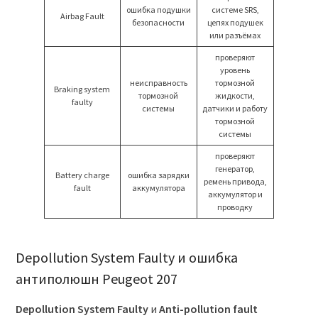
ошибка подушки
системе SRS,
Airbag Fault
безопасности
цепях подушек
или разъёмах
проверяют
уровень
неисправность
тормозной
Braking system
тормозной
жидкости,
faulty
системы
датчики и работу
тормозной
системы
проверяют
генератор,
Battery charge
ошибка зарядки
ремень привода,
fault
аккумулятора
аккумулятор и
проводку
Depollution System Faulty и ошибка
антиполюшн Peugeot 207
Depollution System Faulty
и
Anti-pollution fault