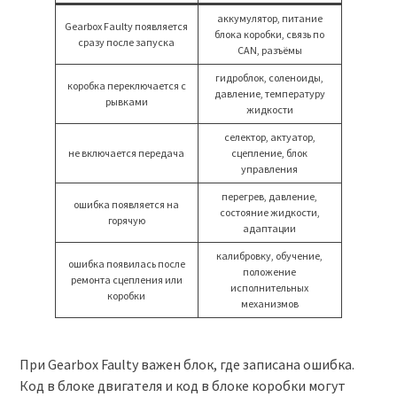
аккумулятор, питание
Gearbox Faulty появляется
блока коробки, связь по
сразу после запуска
CAN, разъёмы
гидроблок, соленоиды,
коробка переключается с
давление, температуру
рывками
жидкости
селектор, актуатор,
не включается передача
сцепление, блок
управления
перегрев, давление,
ошибка появляется на
состояние жидкости,
горячую
адаптации
калибровку, обучение,
ошибка появилась после
положение
ремонта сцепления или
исполнительных
коробки
механизмов
При Gearbox Faulty важен блок, где записана ошибка.
Код в блоке двигателя и код в блоке коробки могут