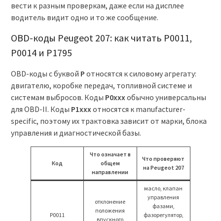
вести к разным проверкам, даже если на дисплее
водитель видит одно и то же сообщение.
OBD-коды Peugeot 207: как читать P0011,
P0014 и P1795
OBD-коды с буквой
P
относятся к силовому агрегату:
двигателю, коробке передач, топливной системе и
системам выбросов. Коды
P0xxx
обычно универсальны
для OBD-II. Коды
P1xxx
относятся к manufacturer-
specific, поэтому их трактовка зависит от марки, блока
управления и диагностической базы.
Что означает в
Что проверяют
Код
общем
на Peugeot 207
направлении
масло, клапан
управления
отклонение
фазами,
положения
P0011
фазорегулятор,
впускного