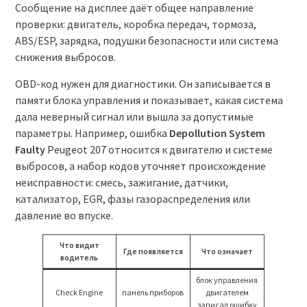
Сообщение на дисплее даёт общее направление
проверки: двигатель, коробка передач, тормоза,
ABS/ESP, зарядка, подушки безопасности или система
снижения выбросов.
OBD-код нужен для диагностики. Он записывается в
памяти блока управления и показывает, какая система
дала неверный сигнал или вышла за допустимые
параметры. Например, ошибка
Depollution System
Faulty
Peugeot 207 относится к двигателю и системе
выбросов, а набор кодов уточняет происхождение
неисправности: смесь, зажигание, датчики,
катализатор, EGR, фазы газораспределения или
давление во впуске.
Что видит
Где появляется
Что означает
водитель
блок управления
Check Engine
панель приборов
двигателем
записал ошибку