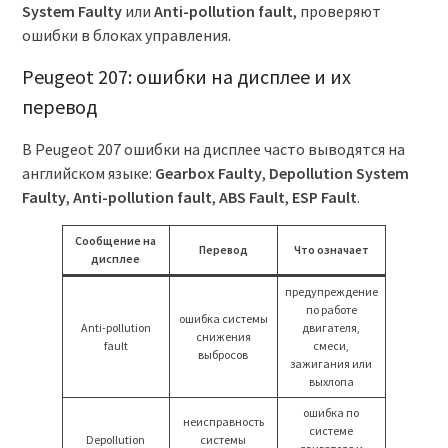
System Faulty
или
Anti-pollution fault
, проверяют
ошибки в блоках управления.
Peugeot 207: ошибки на дисплее и их
перевод
В Peugeot 207 ошибки на дисплее часто выводятся на
английском языке:
Gearbox Faulty
,
Depollution System
Faulty
,
Anti-pollution fault
,
ABS Fault
,
ESP Fault
.
Сообщение на
Перевод
Что означает
дисплее
предупреждение
по работе
ошибка системы
Anti-pollution
двигателя,
снижения
fault
смеси,
выбросов
зажигания или
выхлопа
ошибка по
неисправность
системе
Depollution
системы