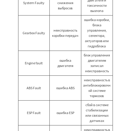
двигателя и
System Faulty
снижения
токсичности
выбросов
выхлопа
ошибка коробки,
блока
неисправность
управления,
Gearbox Faulty
коробки передач
селектора,
актуаторов или
гидроблока
блок управления
ошибка
двигателем
Engine fault
двигателя
записал
неисправность
неисправность в
антиблокировочн
ABS Fault
ошибка ABS
ой системе
тормозов
сбой в системе
стабилизации
ESP Fault
ошибка ESP
или связанных
датчиках
неисправность в