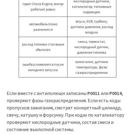
кислородные датчики,
горит Check Engine, мотор
катализатор, топливные
работает ровно
коррекции
впуск, EGR, турбину,
автомобиль плохо
датчики давления, расход
разгоняется
воздуха
смесь, термостат,
расход топлива стал выше
кислородный датчик,
обычного
давление топлива
зажигание, датчики
ошибка появляется после
температуры, фазы
холодного запуска
газораспределения
Если вместе с антиполюшн записаны
P0011
или
P0014
,
проверяют фазы газораспределения. Если есть коды
пропусков зажигания, смотрят конкретный цилиндр,
свечу, катушку и форсунку. При кодах по катализатору
проверяют кислородные датчики, состав смеси и
состояние выхлопной системы.