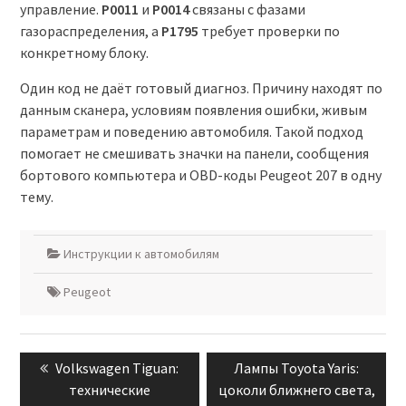
управление.
P0011
и
P0014
связаны с фазами
газораспределения, а
P1795
требует проверки по
конкретному блоку.
Один код не даёт готовый диагноз. Причину находят по
данным сканера, условиям появления ошибки, живым
параметрам и поведению автомобиля. Такой подход
помогает не смешивать значки на панели, сообщения
бортового компьютера и OBD-коды Peugeot 207 в одну
тему.
Инструкции к автомобилям
Peugeot
Навигация
Previous
Next
Volkswagen Tiguan:
Лампы Toyota Yaris:
по
post:
post:
технические
цоколи ближнего света,
записям