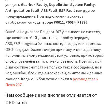
увидеть
Gearbox Faulty
,
Depollution System Faulty
,
Anti-pollution fault
,
ABS Fault
,
ESP Fault
или другое
предупреждение. При подключении сканера
отображаются коды вроде
P0011
,
P0014
,
P1795
.
Ошибка на дисплее Peugeot 207 указывает на систему,
где появился сбой: двигатель, коробку передач,
ABS/ESP, подушки безопасности, зарядку или тормоза.
OBD-код даёт более точную привязку: к цепи, датчику,
исполнительному механизму или условию, при котором
блок управления записал неисправность. Поэтому при
диагностике смотрят не только текст сообщения, но и
код ошибки, блок, где он сохранён, симптомы и данные
сканера. Коды ошибок можно найти в
руководстве к
Пежо 207
.
Чем сообщение на дисплее отличается от
OBD-кода