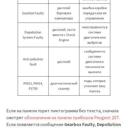
дисплей
ошибка коробки
Gearbox Faulty
бортового
передач или её
компьютера
управления
неисправность в
дисплей, часто
Depollution
системе
вместе с Check
System Faulty
двигателя или
Engine
выбросов
сообщение по
системе
Anti-pollution
дисплей
двигателя и
fault
токсичности
выхлопа
коды, которые
P0011, P0014,
диагностический
уточняют зону
P1795
сканер
поиска
Если на панели горит пиктограмма без текста, сначала
смотрят
обозначения на панели приборов Peugeot 207
.
Если появляется сообщение
Gearbox Faulty
,
Depollution