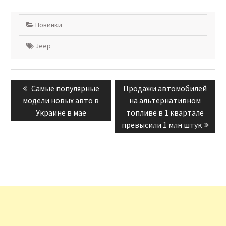
Новинки
Jeep
Навигация
Previous
Next
Самые популярные
Продажи автомобилей
по
post:
post:
модели новых авто в
на альтернативном
записям
Украине в мае
топливе в 1 квартале
превысили 1 млн штук