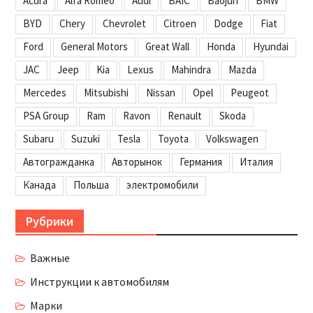
Acura
Alfa Romeo
Audi
BAIC
Baojun
BMW
BYD
Chery
Chevrolet
Citroen
Dodge
Fiat
Ford
General Motors
Great Wall
Honda
Hyundai
JAC
Jeep
Kia
Lexus
Mahindra
Mazda
Mercedes
Mitsubishi
Nissan
Opel
Peugeot
PSA Group
Ram
Ravon
Renault
Skoda
Subaru
Suzuki
Tesla
Toyota
Volkswagen
Автогражданка
Авторынок
Германия
Италия
Канада
Польша
электромобили
Рубрики
Важные
Инструкции к автомобилям
Марки