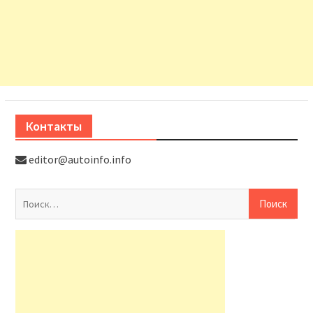
Контакты
editor@autoinfo.info
На