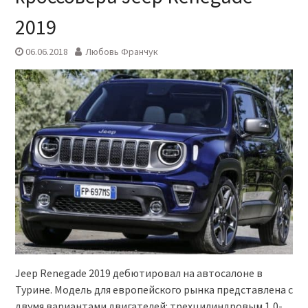
2019
06.06.2018
Любовь Франчук
Jeep Renegade 2019 дебютировал на автосалоне в
Турине. Модель для европейского рынка представлена с
двумя вариантами двигателей: трехцилиндровым 1,0-