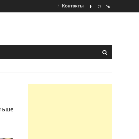
Контакты
F
ins
t
ольше