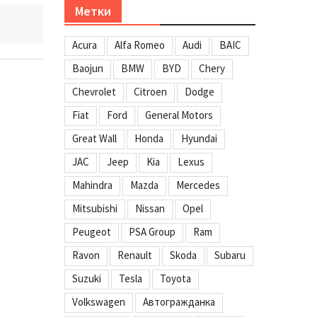
Метки
Acura
Alfa Romeo
Audi
BAIC
Baojun
BMW
BYD
Chery
Chevrolet
Citroen
Dodge
Fiat
Ford
General Motors
Great Wall
Honda
Hyundai
JAC
Jeep
Kia
Lexus
Mahindra
Mazda
Mercedes
Mitsubishi
Nissan
Opel
Peugeot
PSA Group
Ram
Ravon
Renault
Skoda
Subaru
Suzuki
Tesla
Toyota
Volkswagen
Автогражданка