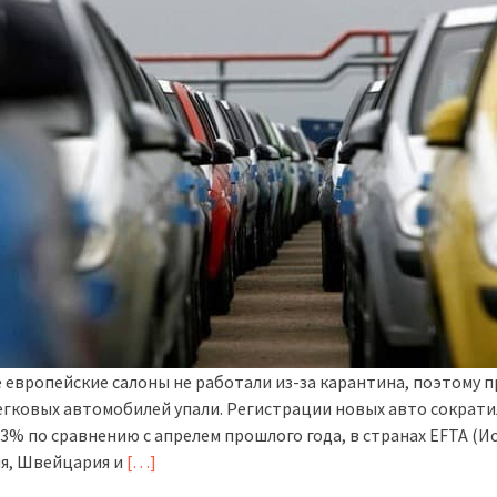
е европейские салоны не работали из-за карантина, поэтому 
егковых автомобилей упали. Регистрации новых авто сократи
,3% по сравнению с апрелем прошлого года, в странах EFTA (И
я, Швейцария и
[…]