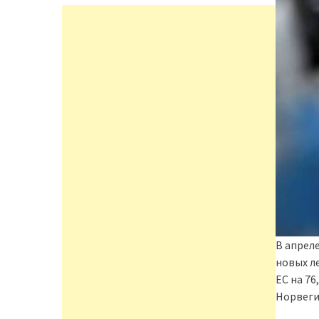
В апрел
новых л
ЕС на 76
Норвеги