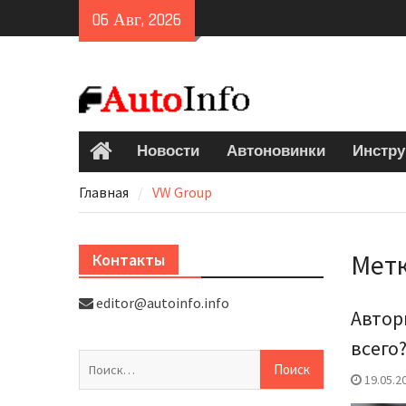
Skip
06 Авг, 2026
to
content
Новости
Автоновинки
Инстру
Главная
Главная
VW Group
Мет
Контакты
editor@autoinfo.info
Автор
всего
Найти:
19.05.2