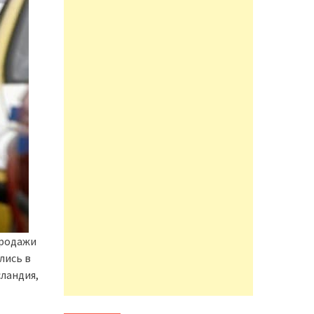
продажи
лись в
сландия,