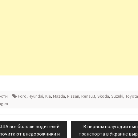
ости
Ford
,
Hyundai
,
Kia
,
Mazda
,
Nissan
,
Renault
,
Skoda
,
Suzuki
,
Toyota
agen
ация
evious
Next
США все больше водителей
В первом полугодии вып
st:
post:
почитают внедорожники и
транспорта в Украине выр