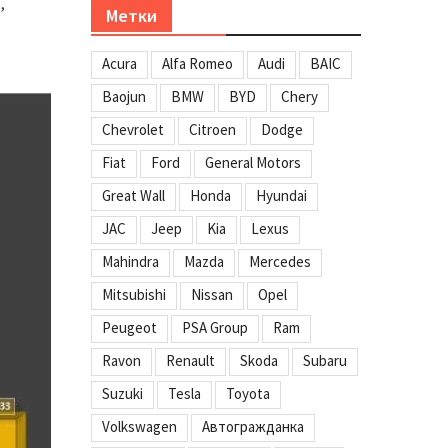
,
Метки
Acura
Alfa Romeo
Audi
BAIC
Baojun
BMW
BYD
Chery
Chevrolet
Citroen
Dodge
Fiat
Ford
General Motors
Great Wall
Honda
Hyundai
JAC
Jeep
Kia
Lexus
Mahindra
Mazda
Mercedes
Mitsubishi
Nissan
Opel
Peugeot
PSA Group
Ram
Ravon
Renault
Skoda
Subaru
Suzuki
Tesla
Toyota
Volkswagen
Автогражданка