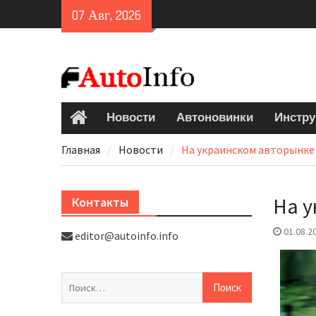
Skip
07 Авг, 2026
to
content
Новости
Автоновинки
Инстру
Главная
Главная
Новости
На украинском авторынке
На у
Контакты
01.08.2
editor@autoinfo.info
Найти: