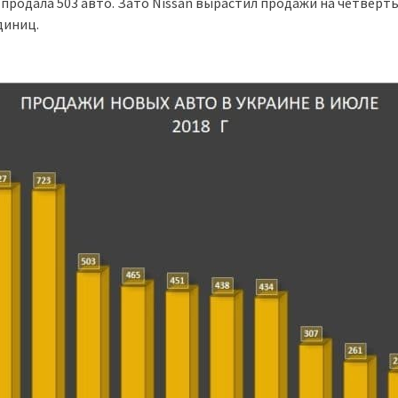
 продала 503 авто. Зато Nissan вырастил продажи на четверть
диниц.