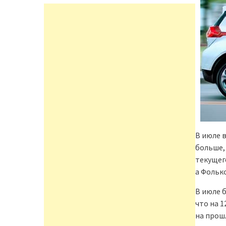
В июле 
больше, 
текущег
а Фольк
В июле 
что на 1
на прош