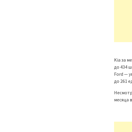
Kia за м
до 434 ш
Ford — у
до 261 е
Несмотр
месяца в