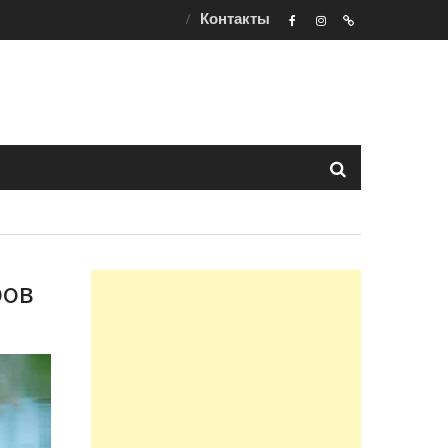
Контакты
F
ins
t
ров