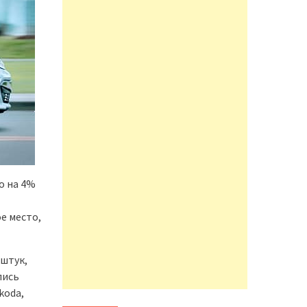
о на 4%
е место,
 штук,
лись
koda,