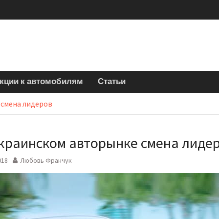
кции к автомобилям
Статьи
 смена лидеров
краинском авторынке смена лиде
018
Любовь Франчук