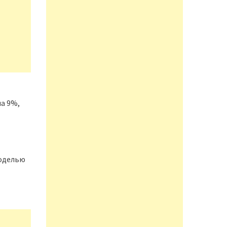
на 9%,
моделью