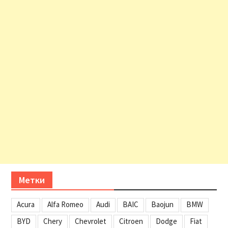
Метки
Acura
Alfa Romeo
Audi
BAIC
Baojun
BMW
BYD
Chery
Chevrolet
Citroen
Dodge
Fiat