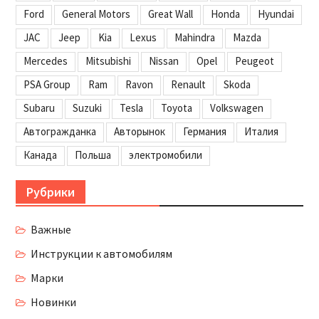
Ford
General Motors
Great Wall
Honda
Hyundai
JAC
Jeep
Kia
Lexus
Mahindra
Mazda
Mercedes
Mitsubishi
Nissan
Opel
Peugeot
PSA Group
Ram
Ravon
Renault
Skoda
Subaru
Suzuki
Tesla
Toyota
Volkswagen
Автогражданка
Авторынок
Германия
Италия
Канада
Польша
электромобили
Рубрики
Важные
Инструкции к автомобилям
Марки
Новинки