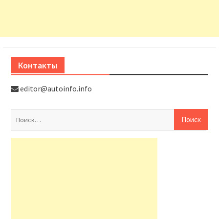
Контакты
editor@autoinfo.info
На