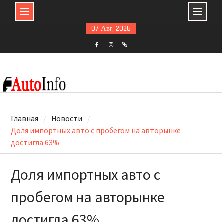
Skip
07 Авг, 2026
to
content
F
ins
t
Главная
Новости
Доля импортных авто с пробегом на авторынке
достигла 63%
Доля импортных авто с
пробегом на авторынке
достигла 63%