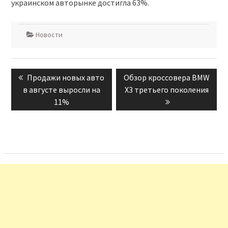
украинском авторынке достигла 63%.
Новости
Навигация
Previous
Next
Продажи новых авто
Обзор кроссовера BMW
по
post:
post:
в августе выросли на
X3 третьего поколения
записям
11%