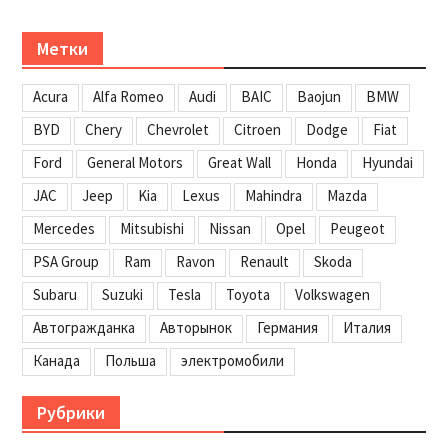
Метки
Acura
Alfa Romeo
Audi
BAIC
Baojun
BMW
BYD
Chery
Chevrolet
Citroen
Dodge
Fiat
Ford
General Motors
Great Wall
Honda
Hyundai
JAC
Jeep
Kia
Lexus
Mahindra
Mazda
Mercedes
Mitsubishi
Nissan
Opel
Peugeot
PSA Group
Ram
Ravon
Renault
Skoda
Subaru
Suzuki
Tesla
Toyota
Volkswagen
Автогражданка
Авторынок
Германия
Италия
Канада
Польша
электромобили
Рубрики