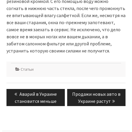
резиновой кромкой. С его помощью воду можно
согнать в нижнюю часть стекла, после чего промокнуть
ее впитывающей влагу салфеткой. Если же, несмотря на
все ваши старания, окна по-прежнему запотевают,
самое время заехать в сервис. Не исключено, что дело
вовсе не в мокрых ногах или вашем дыхании, а в
забитом салонном фильтре или другой проблеме,
устранить которую своими силами не получится.
Статьи
Навигация
Previous
Next
Аварий в Украине
Продажи новых авто в
по
post:
post:
становится меньше
Украине растут
записям