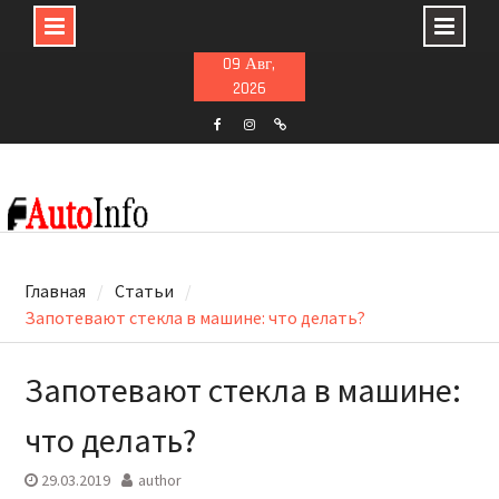
Skip
09 Авг,
to
2026
content
F
ins
t
Главная
Статьи
Запотевают стекла в машине: что делать?
Запотевают стекла в машине:
что делать?
29.03.2019
author