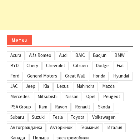
Метки
Acura
Alfa Romeo
Audi
BAIC
Baojun
BMW
BYD
Chery
Chevrolet
Citroen
Dodge
Fiat
Ford
General Motors
Great Wall
Honda
Hyundai
JAC
Jeep
Kia
Lexus
Mahindra
Mazda
Mercedes
Mitsubishi
Nissan
Opel
Peugeot
PSA Group
Ram
Ravon
Renault
Skoda
Subaru
Suzuki
Tesla
Toyota
Volkswagen
Автогражданка
Авторынок
Германия
Италия
Канада
Польша
электромобили