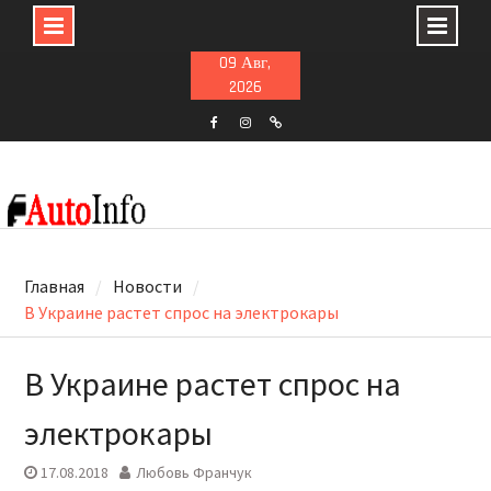
Skip
09 Авг,
to
2026
content
F
ins
t
Главная
Новости
В Украине растет спрос на электрокары
В Украине растет спрос на
электрокары
17.08.2018
Любовь Франчук