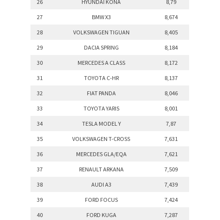
26
HYUNDAI KONA
8,79
27
BMW X3
8,674
28
VOLKSWAGEN TIGUAN
8,405
29
DACIA SPRING
8,184
30
MERCEDES A CLASS
8,172
31
TOYOTA C-HR
8,137
32
FIAT PANDA
8,046
33
TOYOTA YARIS
8,001
34
TESLA MODEL Y
7,87
35
VOLKSWAGEN T-CROSS
7,631
36
MERCEDES GLA/EQA
7,621
37
RENAULT ARKANA
7,509
38
AUDI A3
7,439
39
FORD FOCUS
7,424
40
FORD KUGA
7,287