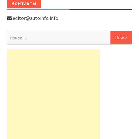
Контакты
editor@autoinfo.info
На