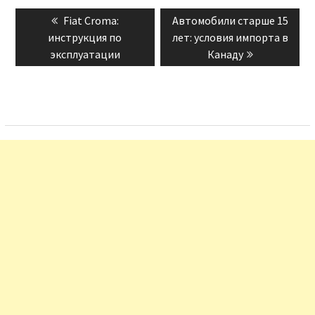
Навигация
Previous
Next
Fiat Croma:
Автомобили старше 15
по
post:
post:
инструкция по
лет: условия импорта в
записям
эксплуатации
Канаду