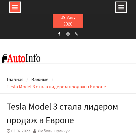
Skip
09 Авг,
to
2026
content
F
ins
t
Главная
Важные
Tesla Model 3 стала лидером продаж в Европе
Tesla Model 3 стала лидером
продаж в Европе
03.02.2022
Любовь Франчук