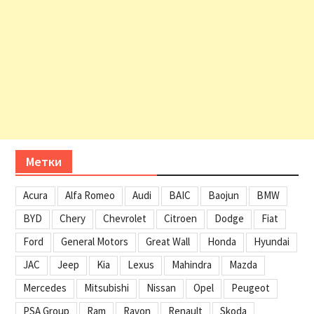
Метки
Acura
Alfa Romeo
Audi
BAIC
Baojun
BMW
BYD
Chery
Chevrolet
Citroen
Dodge
Fiat
Ford
General Motors
Great Wall
Honda
Hyundai
JAC
Jeep
Kia
Lexus
Mahindra
Mazda
Mercedes
Mitsubishi
Nissan
Opel
Peugeot
PSA Group
Ram
Ravon
Renault
Skoda