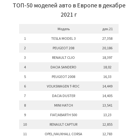
ТОП-50 моделей авто в Европе в декабре
2021 г
Модель
дек.21
1
TESLA MODEL 3
27,358
2
PEUGEOT 208
20,186
3
RENAULT CLIO
18,397
4
DACIA SANDERO
18,02
5
PEUGEOT 2008
16,33
6
VOLKSWAGEN T-ROC
14,449
7
DACIA DUSTER
14,405
8
MINI HATCH
13,541
9
FIAT/ABARTH 500
13,23
10
RENAULT CAPTUR
12,855
11
OPEL/VAUXHALL CORSA
12,783