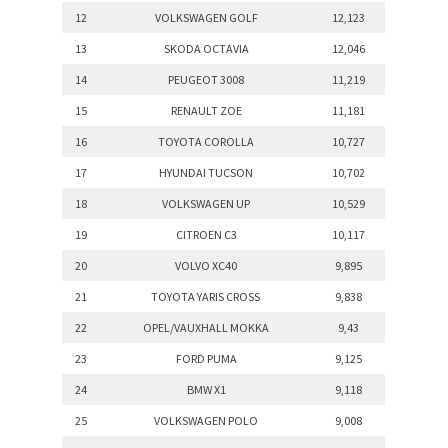
12
VOLKSWAGEN GOLF
12,123
13
SKODA OCTAVIA
12,046
14
PEUGEOT 3008
11,219
15
RENAULT ZOE
11,181
16
TOYOTA COROLLA
10,727
17
HYUNDAI TUCSON
10,702
18
VOLKSWAGEN UP
10,529
19
CITROEN C3
10,117
20
VOLVO XC40
9,895
21
TOYOTA YARIS CROSS
9,838
22
OPEL/VAUXHALL MOKKA
9,43
23
FORD PUMA
9,125
24
BMW X1
9,118
25
VOLKSWAGEN POLO
9,008