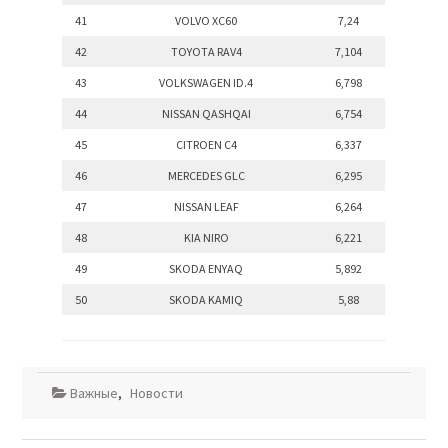
41
VOLVO XC60
7,24
42
TOYOTA RAV4
7,104
43
VOLKSWAGEN ID.4
6,798
44
NISSAN QASHQAI
6,754
45
CITROEN C4
6,337
46
MERCEDES GLC
6,295
47
NISSAN LEAF
6,264
48
KIA NIRO
6,221
49
SKODA ENYAQ
5,892
50
SKODA KAMIQ
5,88
Важные
,
Новости