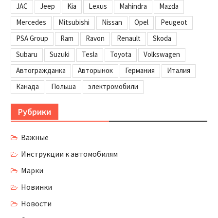
JAC
Jeep
Kia
Lexus
Mahindra
Mazda
Mercedes
Mitsubishi
Nissan
Opel
Peugeot
PSA Group
Ram
Ravon
Renault
Skoda
Subaru
Suzuki
Tesla
Toyota
Volkswagen
Автогражданка
Авторынок
Германия
Италия
Канада
Польша
электромобили
Рубрики
Важные
Инструкции к автомобилям
Марки
Новинки
Новости