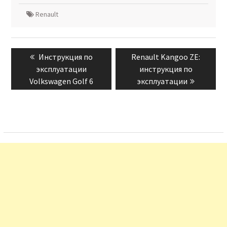
Renault
Навигация
Previous
Next
Инструкция по
Renault Kangoo ZE:
по
post:
post:
эксплуатации
инструкция по
записям
Volkswagen Golf 6
эксплуатации