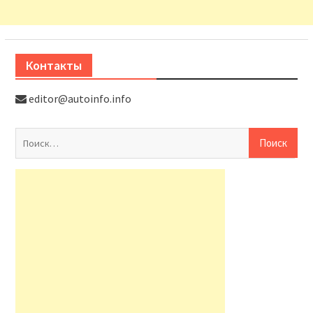
Контакты
editor@autoinfo.info
На