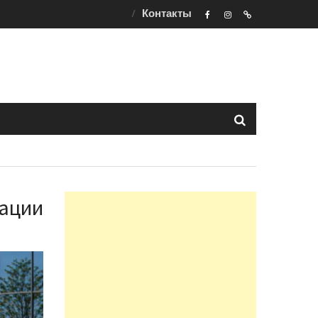
Контакты
F
ins
t
тации