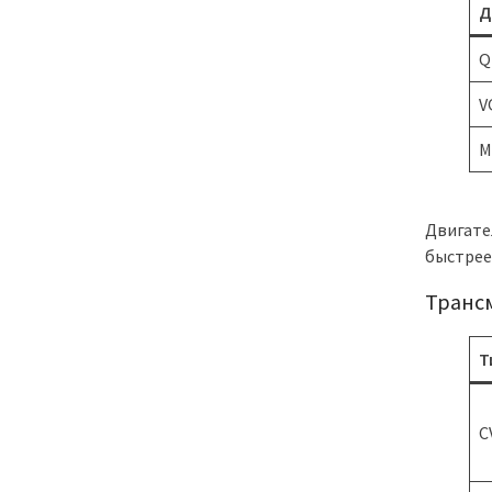
Д
Q
V
M
Двигате
быстрее
Трансм
Т
C