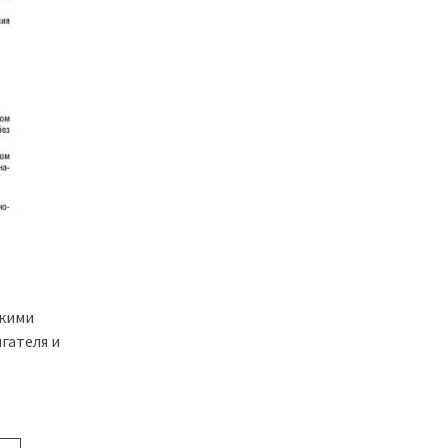
скими
гателя и