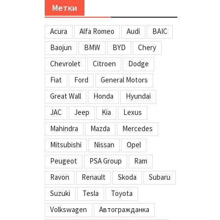
Метки
Acura
Alfa Romeo
Audi
BAIC
Baojun
BMW
BYD
Chery
Chevrolet
Citroen
Dodge
Fiat
Ford
General Motors
Great Wall
Honda
Hyundai
JAC
Jeep
Kia
Lexus
Mahindra
Mazda
Mercedes
Mitsubishi
Nissan
Opel
Peugeot
PSA Group
Ram
Ravon
Renault
Skoda
Subaru
Suzuki
Tesla
Toyota
Volkswagen
Автогражданка