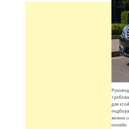
Руковод
требова
для это
подбора
можно ск
онлайн.