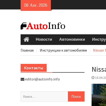
Skip
08 Авг, 2026
to
content
Новости
Автоновинки
Инстру
Главная
Главная
Инструкции к автомобилям
Nissan 
Niss
Контакты
18.04.2
editor@autoinfo.info
Найти: