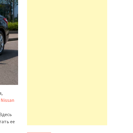
в,
 Nissan
 Здесь
тать ее