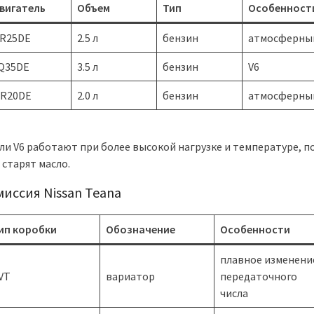
вигатель
Объем
Тип
Особенност
R25DE
2.5 л
бензин
атмосферны
Q35DE
3.5 л
бензин
V6
R20DE
2.0 л
бензин
атмосферны
ли V6 работают при более высокой нагрузке и температуре, п
 старят масло.
иссия Nissan Teana
ип коробки
Обозначение
Особенности
плавное изменени
VT
вариатор
передаточного
числа