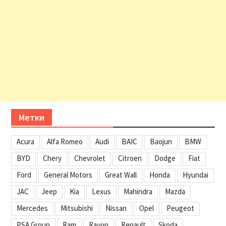
Метки
Acura
Alfa Romeo
Audi
BAIC
Baojun
BMW
BYD
Chery
Chevrolet
Citroen
Dodge
Fiat
Ford
General Motors
Great Wall
Honda
Hyundai
JAC
Jeep
Kia
Lexus
Mahindra
Mazda
Mercedes
Mitsubishi
Nissan
Opel
Peugeot
PSA Group
Ram
Ravon
Renault
Skoda