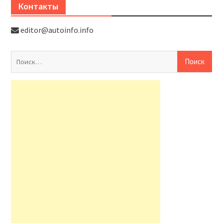
Контакты
editor@autoinfo.info
На