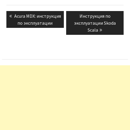
Навигация
Previous
Next
Acura MDX: инструкция
Инструкция по
по
post:
post:
по эксплуатации
эксплуатации Skoda
записям
Scala