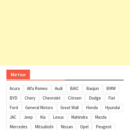
Метки
Acura
Alfa Romeo
Audi
BAIC
Baojun
BMW
BYD
Chery
Chevrolet
Citroen
Dodge
Fiat
Ford
General Motors
Great Wall
Honda
Hyundai
JAC
Jeep
Kia
Lexus
Mahindra
Mazda
Mercedes
Mitsubishi
Nissan
Opel
Peugeot