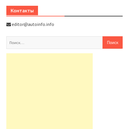
Контакты
editor@autoinfo.info
На