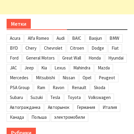
Метки
Acura
Alfa Romeo
Audi
BAIC
Baojun
BMW
BYD
Chery
Chevrolet
Citroen
Dodge
Fiat
Ford
General Motors
Great Wall
Honda
Hyundai
JAC
Jeep
Kia
Lexus
Mahindra
Mazda
Mercedes
Mitsubishi
Nissan
Opel
Peugeot
PSA Group
Ram
Ravon
Renault
Skoda
Subaru
Suzuki
Tesla
Toyota
Volkswagen
Автогражданка
Авторынок
Германия
Италия
Канада
Польша
электромобили
Рубрики