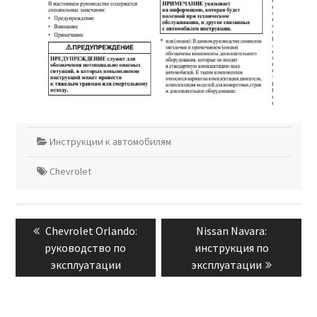
Инструкции к автомобилям
Chevrolet
Навигация
Previous
Next
Chevrolet Orlando:
Nissan Navara:
по
post:
post:
руководство по
инструкция по
записям
эксплуатации
эксплуатации