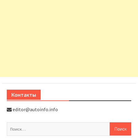
Контакты
editor@autoinfo.info
На