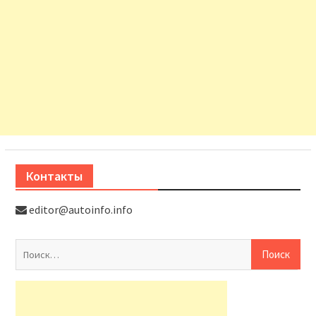
Контакты
editor@autoinfo.info
На