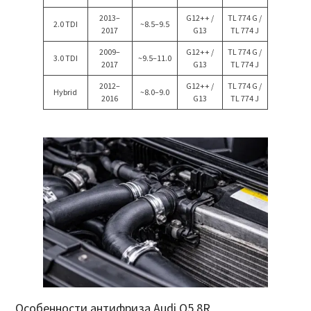
2013–
G12++ /
TL 774 G /
2.0 TDI
~8.5–9.5
2017
G13
TL 774 J
2009–
G12++ /
TL 774 G /
3.0 TDI
~9.5–11.0
2017
G13
TL 774 J
2012–
G12++ /
TL 774 G /
Hybrid
~8.0–9.0
2016
G13
TL 774 J
Особенности антифриза Audi Q5 8R