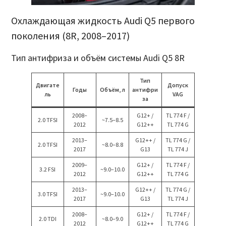
Охлаждающая жидкость Audi Q5 первого
поколения (8R, 2008–2017)
Тип антифриза и объём системы Audi Q5 8R
Тип
Двигате
Допуск
Годы
Объём, л
антифри
ль
VAG
за
2008–
G12+ /
TL 774 F /
2.0 TFSI
~7.5–8.5
2012
G12++
TL 774 G
2013–
G12++ /
TL 774 G /
2.0 TFSI
~8.0–8.8
2017
G13
TL 774 J
2009–
G12+ /
TL 774 F /
3.2 FSI
~9.0–10.0
2012
G12++
TL 774 G
2013–
G12++ /
TL 774 G /
3.0 TFSI
~9.0–10.0
2017
G13
TL 774 J
2008–
G12+ /
TL 774 F /
2.0 TDI
~8.0–9.0
2012
G12++
TL 774 G