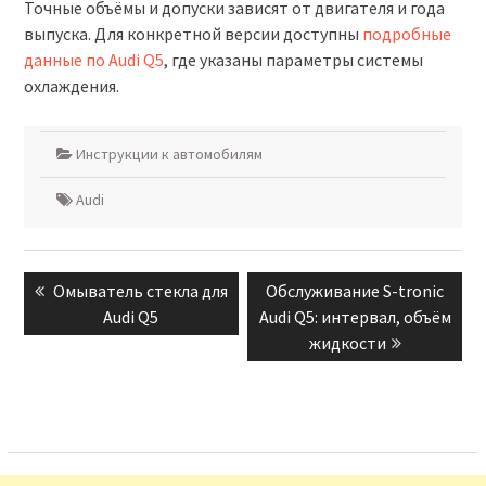
Точные объёмы и допуски зависят от двигателя и года
выпуска. Для конкретной версии доступны
подробные
данные по Audi Q5
, где указаны параметры системы
охлаждения.
Инструкции к автомобилям
Audi
Навигация
Previous
Next
Омыватель стекла для
Обслуживание S-tronic
по
post:
post:
Audi Q5
Audi Q5: интервал, объём
записям
жидкости