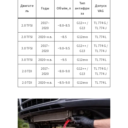
Тип
Двигате
Допуск
Годы
Объём, л
антифри
ль
VAG
за
2017–
G12++ /
TL 774 G /
2.0 TFSI
~8.0–8.5
2020
G13
TL 774 J
2.0 TFSI
2020–н.в.
~8.5
G12evo
TL 774 L
2017–
G12++ /
TL 774 G /
3.0 TFSI
~9.0–9.5
2020
G13
TL 774 J
3.0 TFSI
2020–н.в.
~9.5
G12evo
TL 774 L
2017–
G12++ /
TL 774 G /
2.0 TDI
~8.0–9.0
2020
G13
TL 774 J
2.0 TDI
2020–н.в.
~8.5–9.0
G12evo
TL 774 L