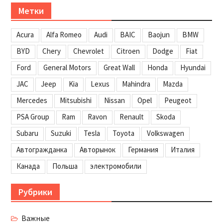
Метки
Acura
Alfa Romeo
Audi
BAIC
Baojun
BMW
BYD
Chery
Chevrolet
Citroen
Dodge
Fiat
Ford
General Motors
Great Wall
Honda
Hyundai
JAC
Jeep
Kia
Lexus
Mahindra
Mazda
Mercedes
Mitsubishi
Nissan
Opel
Peugeot
PSA Group
Ram
Ravon
Renault
Skoda
Subaru
Suzuki
Tesla
Toyota
Volkswagen
Автогражданка
Авторынок
Германия
Италия
Канада
Польша
электромобили
Рубрики
Важные